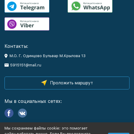
Контакты:
М.О. Г. Одинцово Бульвар М.Крылова 13
5915151@mail.ru
Проложить маршрут
Мы в социальных сетях:
Мы сохраняем файлы cookie: это помогает
Информация
сайту работать лучше. Если Вы продолжите