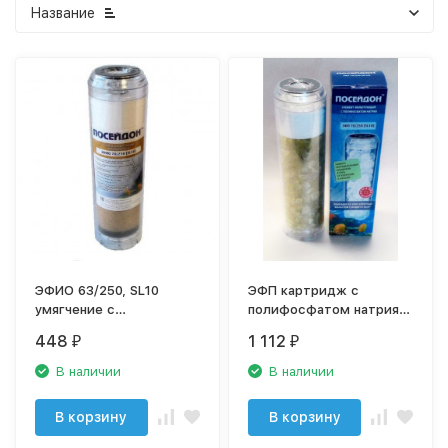
Название
ЭФИО 63/250, SL10
ЭФП картридж с
умягчение с
полифосфатом натрия
ионообменной смолой
(SL10)
448
1 112
₽
₽
В наличии
В наличии
В корзину
В корзину