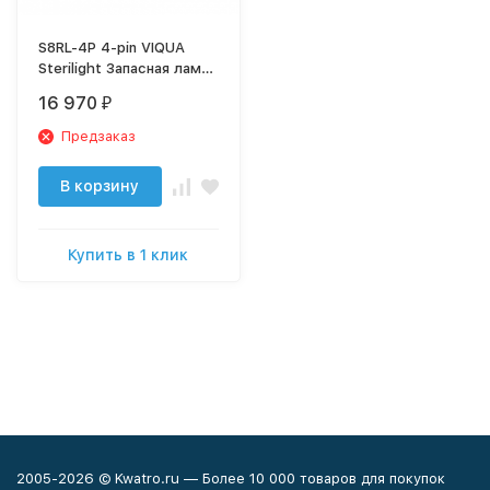
S8RL-4P 4-pin VIQUA
Sterilight Запасная лампа
для S8Q и S12Q старого
16 970
₽
образца
Предзаказ
В корзину
Купить в 1 клик
2005-2026 © Kwatro.ru — Более 10 000 товаров для покупок