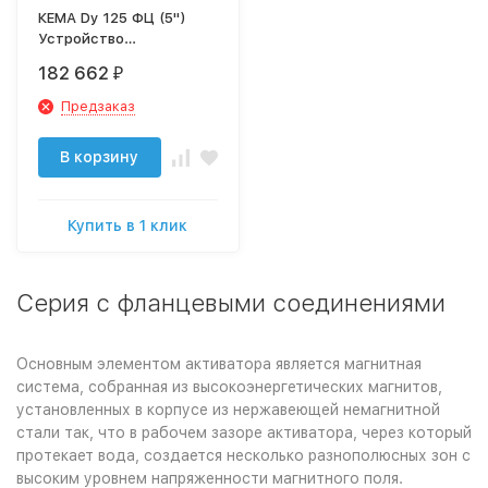
КЕМА Dy 125 ФЦ (5")
Устройство
безреагентной защиты
182 662
₽
от накипи и коррозии
Предзаказ
В корзину
Купить в 1 клик
Серия с фланцевыми соединениями
Основным элементом активатора является магнитная
система, собранная из высокоэнергетических магнитов,
установленных в корпусе из нержавеющей немагнитной
стали так, что в рабочем зазоре активатора, через который
протекает вода, создается несколько разнополюсных зон с
высоким уровнем напряженности магнитного поля.