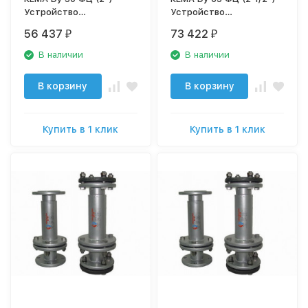
Устройство
Устройство
безреагентной защиты
безреагентной защиты
56 437
73 422
₽
₽
от накипи и коррозии
от накипи и коррозии
В наличии
В наличии
В корзину
В корзину
Купить в 1 клик
Купить в 1 клик