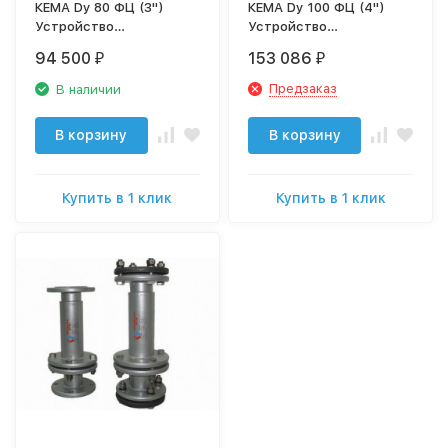
КЕМА Dy 80 ФЦ (3")
КЕМА Dy 100 ФЦ (4")
Устройство
Устройство
безреагентной защиты
безреагентной защиты
94 500
153 086
₽
₽
от накипи и коррозии
от накипи и коррозии
Предзаказ
В наличии
В корзину
В корзину
Купить в 1 клик
Купить в 1 клик