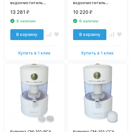
водоочиститель
водоочиститель
(фильтр для питьевой
(фильтр для питьевой
13 281
10 220
₽
₽
воды)
воды)
В наличии
В наличии
В корзину
В корзину
Купить в 1 клик
Купить в 1 клик
Кулмарт СМ-101-PCA
Кулмарт СМ-101-CCA