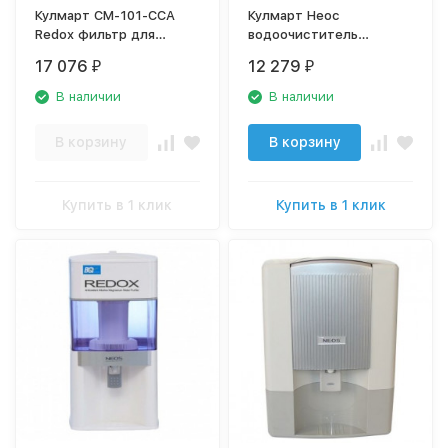
Кулмарт СМ-101-CCA
Кулмарт Неос
Redox фильтр для
водоочиститель
питьевой воды
(фильтр для питьевой
17 076
12 279
₽
₽
воды)
В наличии
В наличии
В корзину
В корзину
Купить в 1 клик
Купить в 1 клик