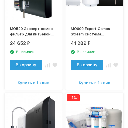
MO520 Эксперт осмос
MO600 Expert Osmos
фильтр для питьевой
Stream система
воды с минерализацией
обратного осмоса
24 652
41 289
₽
₽
МО520
В наличии
В наличии
В корзину
В корзину
Купить в 1 клик
Купить в 1 клик
-1%