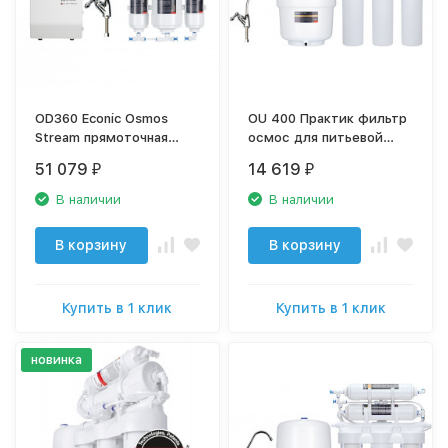
OD360 Econic Osmos
OU 400 Практик фильтр
Stream прямоточная
осмос для питьевой
сплит-система
воды OU400
51 079
14 619
₽
₽
обратного осмоса с
минерализацией ОД360
В наличии
В наличии
В корзину
В корзину
Купить в 1 клик
Купить в 1 клик
новинка