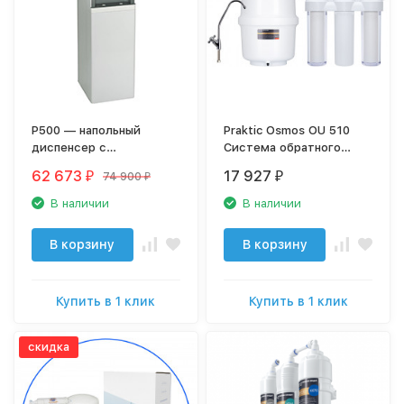
P500 — напольный
Praktic Osmos ОU 510
диспенсер с
Система обратного
прямоточной системой
осмоса Новая вода
62 673
17 927
74 900
₽
₽
₽
обратного осмоса
В наличии
В наличии
В корзину
В корзину
Купить в 1 клик
Купить в 1 клик
скидка