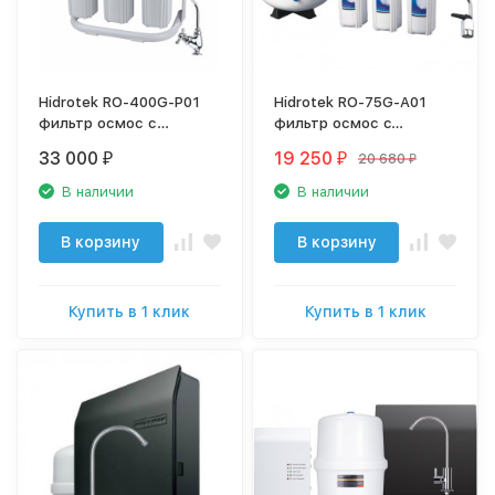
Hidrotek RO-400G-P01
Hidrotek RO-75G-A01
фильтр осмос с
фильтр осмос c
насосом, 400 gpd,
насосом, 75 gpd
33 000
19 250
20 680
₽
₽
₽
проточный без бака
В наличии
В наличии
В корзину
В корзину
Купить в 1 клик
Купить в 1 клик