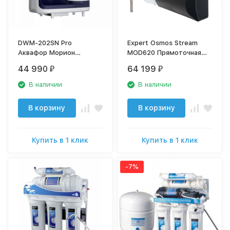
DWM-202SN Pro
Expert Osmos Stream
Аквафор Морион
MOD620 Прямоточная
Автомат питьевой воды
сплит-система
44 990
64 199
₽
₽
обратного осмоса с
минерализацией
В наличии
В наличии
В корзину
В корзину
Купить в 1 клик
Купить в 1 клик
-7%