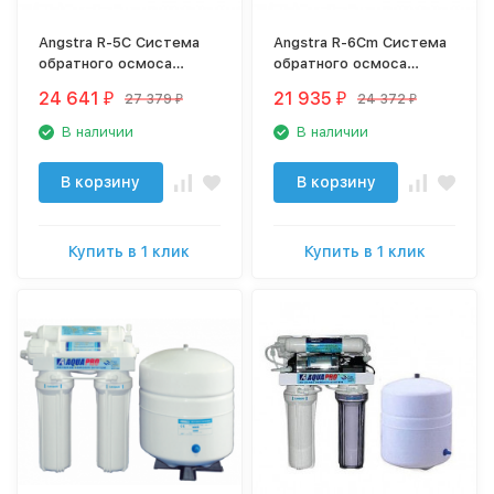
Angstra R-5C Система
Angstra R-6Cm Система
обратного осмоса
обратного осмоса
Ангстра Премиум
Ангстра Премиум
24 641
21 935
27 379
24 372
₽
₽
₽
₽
Класса
Класса
В наличии
В наличии
В корзину
В корзину
Купить в 1 клик
Купить в 1 клик