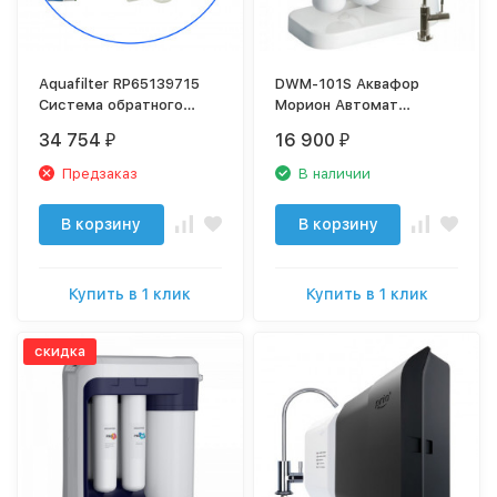
Aquafilter RP65139715
DWM-101S Аквафор
Система обратного
Морион Автомат
осмоса, 6 ступеней
питьевой воды
34 754
16 900
₽
₽
очистки + помпа
Предзаказ
В наличии
В корзину
В корзину
Купить в 1 клик
Купить в 1 клик
скидка