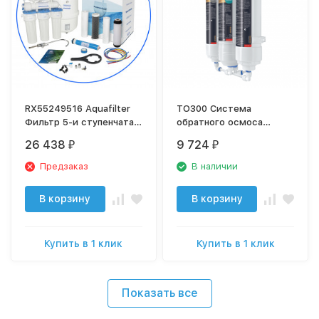
RX55249516 Aquafilter
TO300 Система
Фильтр 5-и ступенчатая
обратного осмоса
система Обратного
малой
26 438
9 724
₽
₽
Осмоса
производительности
ТО300
Предзаказ
В наличии
В корзину
В корзину
Купить в 1 клик
Купить в 1 клик
Показать все