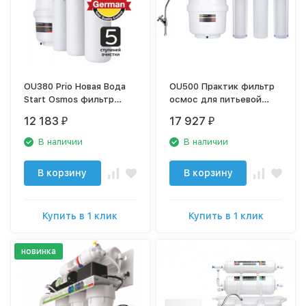
OU380 Prio Новая Вода
OU500 Практик фильтр
Start Osmos фильтр
осмос для питьевой
осмос для питьевой
воды
12 183
17 927
₽
₽
воды
В наличии
В наличии
В корзину
В корзину
Купить в 1 клик
Купить в 1 клик
новинка