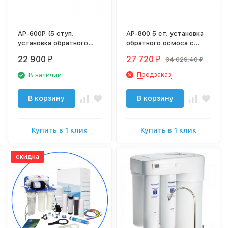
AP-600P (5 ступ.
AP-800 5 ст. установка
установка обратного
обратного осмоса с
осмоса c насосом)
насосом и блоком
22 900
27 720
34 029,40
₽
₽
₽
промыва
Предзаказ
В наличии
В корзину
В корзину
Купить в 1 клик
Купить в 1 клик
скидка