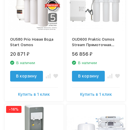
OU580 Prio Новая Вода
OUD600 Praktic Osmos
Start Osmos
Stream Прямоточная
сплит-система
20 871
56 856
₽
₽
обратного осмоса с
минерализацией
В наличии
В наличии
ОУД600
В корзину
В корзину
Купить в 1 клик
Купить в 1 клик
-16%