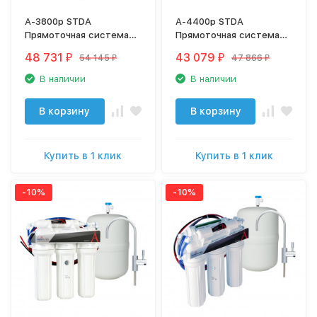
A-3800p STDA
A-4400p STDA
Прямоточная система
Прямоточная система
обратного осмоса atoll
обратного осмоса atoll
48 731
43 079
54 145
47 866
₽
₽
₽
₽
В наличии
В наличии
В корзину
В корзину
Купить в 1 клик
Купить в 1 клик
-10%
-10%