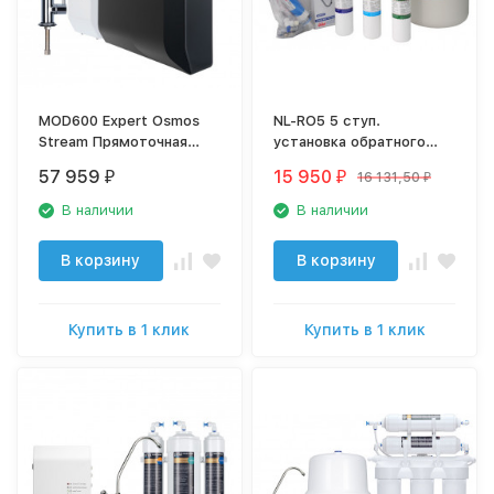
MOD600 Expert Osmos
NL-RO5 5 ступ.
Stream Прямоточная
установка обратного
сплит-система
осмоса без насоса New
57 959
15 950
16 131,50
₽
₽
₽
обратного осмоса с
Line
минерализацией
В наличии
В наличии
МОД600
В корзину
В корзину
Купить в 1 клик
Купить в 1 клик