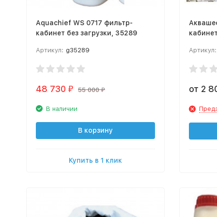
Aquachief WS 0717 фильтр-
Аквашеф
кабинет без загрузки, 35289
кабине
Артикул:
g35289
Артикул:
48 730
от 2 
₽
55 000
₽
В наличии
Пред
В корзину
Купить в 1 клик