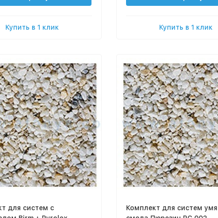
Купить в 1 клик
Купить в 1 клик
т для систем с
Комплект для систем умя
лом Birm + Pyrolox
смола Пюрезин РС 002