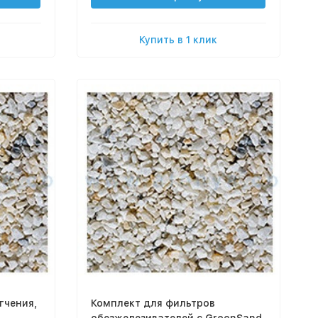
Купить в 1 клик
гчения,
Комплект для фильтров
обезжелезивателей с GreenSand