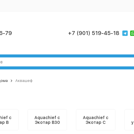
6-79
+7 (901) 519-45-18
дома
Аквашеф
ief с
Aquachief с
Aquachief с
ар В
Экотар В30
Экотар С
у