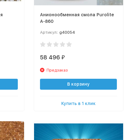
ля
Анионообменная смола Purolite
A-860
Артикул:
g40054
58 496
₽
Предзаказ
В корзину
Купить в 1 клик