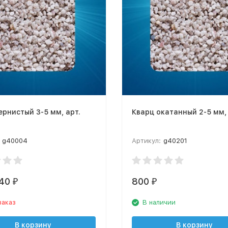
ернистый 3-5 мм, арт.
Кварц окатанный 2-5 мм,
g40004
Артикул:
g40201
,40
800
₽
₽
заказ
В наличии
В корзину
В корзину