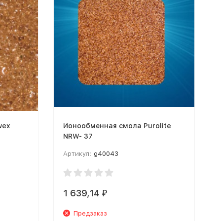
wex
Ионообменная смола Purolite
NRW- 37
Артикул:
g40043
1 639,14
₽
Предзаказ