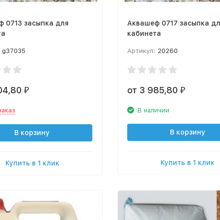
 0713 засыпка для
Аквашеф 0717 засыпка д
та
кабинета
g37035
Артикул:
20260
804,80
от 3 985,80
₽
₽
заказ
В наличии
В корзину
В корзину
Купить в 1 клик
Купить в 1 клик