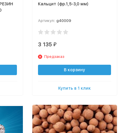
РЕЗИН
Кальцит (фр.1,5-3,0 мм)
0
Артикул:
g40009
3 135
₽
Предзаказ
В корзину
Купить в 1 клик