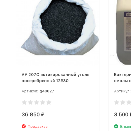
АУ 207C активированный уголь
Бактер
посеребренный 12#30
смолы 
Артикул:
g40027
Артикул:
36 850
3 500
₽
Предзаказ
В нал