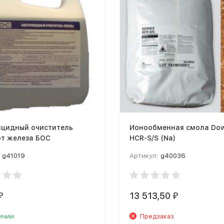
ицидный очиститель
Ионообменная смола Do
от железа БОС
HCR-S/S (Na)
g41019
Артикул:
g40036
13 513,50
₽
₽
ичии
Предзаказ