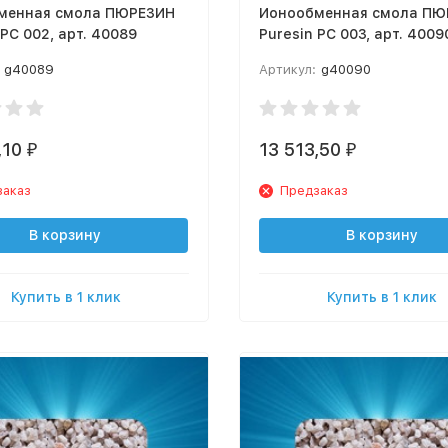
менная смола ПЮРЕЗИН
Ионообменная смола ПЮ
Puresin РС 002, арт. 40089
Puresin РС 003, арт. 4009
g40089
Артикул:
g40090
,10
13 513,50
₽
₽
заказ
Предзаказ
В корзину
В корзину
Купить в 1 клик
Купить в 1 клик