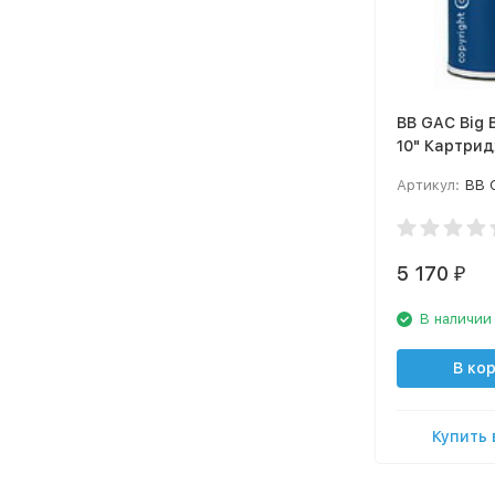
BB GAC Big B
10" Картрид
(Pentek)
Артикул:
BB 
5 170
₽
В наличии
В ко
Купить 