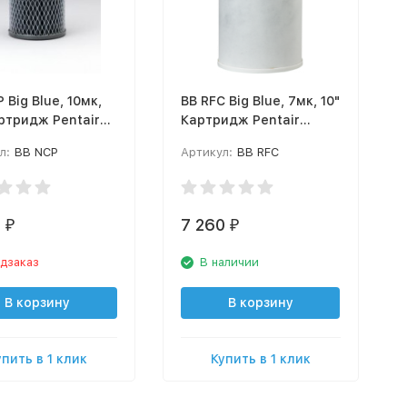
 Big Blue, 10мк,
BB RFC Big Blue, 7мк, 10"
артридж Pentair
Картридж Pentair
k)
(Pentek)
л:
BB NCP
Артикул:
BB RFC
0
7 260
₽
₽
дзаказ
В наличии
В корзину
В корзину
упить в 1 клик
Купить в 1 клик