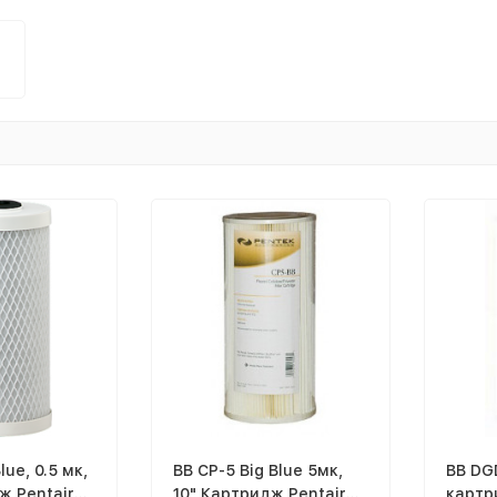
lue, 0.5 мк,
BB CP-5 Big Blue 5мк,
BB DGD
ж Pentair
10" Картридж Pentair
картри