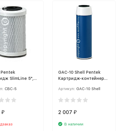
 Pentek
GAC-10 Shell Pentek
дж SlimLine 5",
Картридж-контейнер
.
Slim #10" (угольный)
л:
CBC-5
Артикул:
GAC-10 Shell
2 007
₽
₽
дзаказ
В наличии