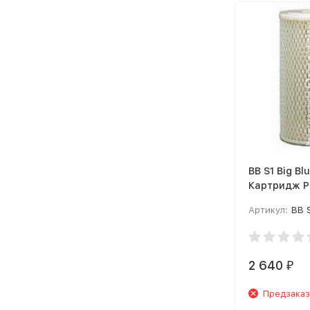
BB S1 Big Blu
Картридж P
(Pentek)
Артикул:
BB 
2 640
₽
Предзаказ