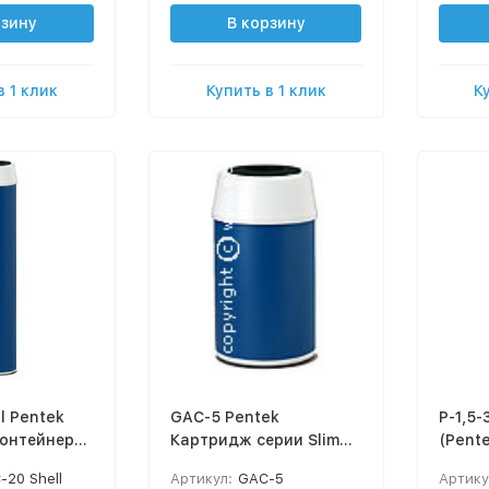
рзину
В корзину
в 1 клик
Купить в 1 клик
К
l Pentek
GAC-5 Pentek
P-1,5-30 Pen
онтейнер
Картридж серии Slim
(Pent
Line 20мк, 5"
Line 1
-20 Shell
Артикул:
GAC-5
Артику
Механ