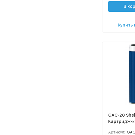
В ко
Купить 
GAC-20 Shel
Картридж-к
Slim #20"
Артикул:
GAC