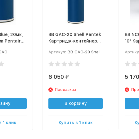
lue, 20мк,
BB GAC-20 Shell Pentek
BB NCP
ж Pentair
Картридж-контейнер
10" К
Big Blue #20"
(Pente
GAC
Артикул:
BB GAC-20 Shell
Артику
6 050
5 17
₽
Предзаказ
Пре
рзину
В корзину
в 1 клик
Купить в 1 клик
К