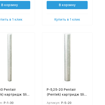
В корзину
В корзину
упить в 1 клик
Купить в 1 клик
tair
P-5,25-20 Pentair
ek) картридж Slim
(Pentek) картридж Slim
, 5 мкм, 30"
Line, 20" Механич.
л:
P-1-30
Артикул:
P-5-20
ич. очистки
очистки (вспененный