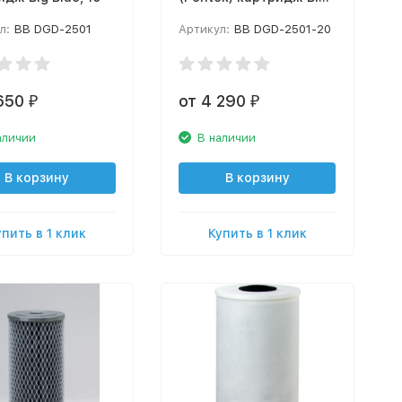
Blue, 20"
л:
BB DGD-2501
Артикул:
BB DGD-2501-20
 650
от 4 290
₽
₽
аличии
В наличии
В корзину
В корзину
упить в 1 клик
Купить в 1 клик