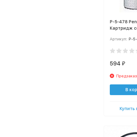
P-5-478 Pen
Картридж с
Line механи
Артикул:
P-5
5мк, 5"
594
₽
Предзаказ
В ко
Купить 