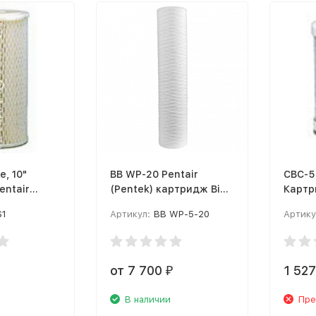
e, 10"
BB WP-20 Pentair
CBC-5
entair
(Pentek) картридж Big
Картри
Blue 1мк, 20"
0.5 мк
S1
Артикул:
BB WP-5-20
Артику
от 7 700
1 527
₽
В наличии
Пре