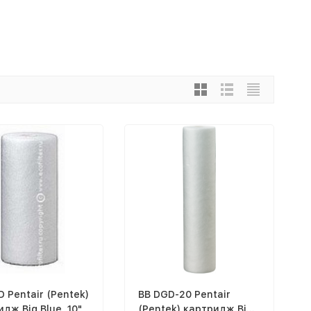
 Pentair (Pentek)
BB DGD-20 Pentair
дж Big Blue, 10"
(Pentek) картридж Big