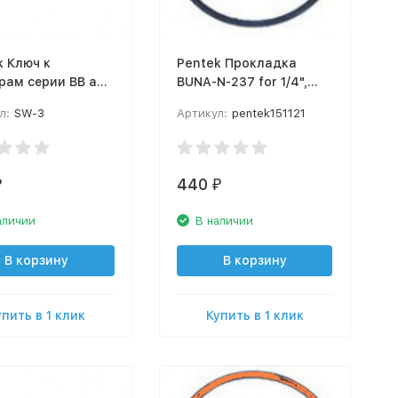
 к
Pentek Прокладка
рам серии ВВ арт.
BUNA-N-237 for 1/4",
3/8", 1/2" #5 & Slim Line
л:
SW-3
Артикул:
pentek151121
Housings, арт. 151121
440
₽
₽
аличии
В наличии
В корзину
В корзину
упить в 1 клик
Купить в 1 клик