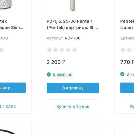
tek
PD-1, 5, 25-30 Pentair
Pentek Ключ
ерии Slim
(Pentek) картридж Slim
фильт
ч. очистки
Line (1, 5, 25 мк) 30"
SW-3
-478
Артикул:
PD-1-30
Артику
Механич. очистки для
горячей воды
2 200
770
₽
В наличии
В н
рзину
В корзину
в 1 клик
К
Купить в 1 клик