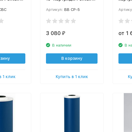
(Pentek)
CBC
Артикул:
BB CP-5
Артику
3 080
от 1
₽
В наличии
В н
рзину
В корзину
в 1 клик
Купить в 1 клик
К