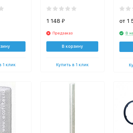
(вспе
полип
1 148
от 1
₽
Предзаказ
В н
рзину
В корзину
в 1 клик
Купить в 1 клик
К