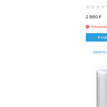
2 860
₽
Предзаказ
В ко
Купить 