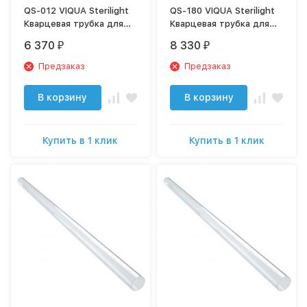
QS-012 VIQUA Sterilight
QS-180 VIQUA Sterilight
Кварцевая трубка для
Кварцевая трубка для
S12Q, SHF140, SHFM140,
SHF180, SHFM180
6 370
8 330
₽
₽
S24Q
Предзаказ
Предзаказ
В корзину
В корзину
Купить в 1 клик
Купить в 1 клик