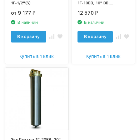
1Г-1/2"(S)
1Г-10ВВ, 10" ВВ,
нержавейка на горячую
от 9 177
12 570
₽
₽
воду (комплект), резьба
1"
В наличии
В наличии
В корзину
В корзину
Купить в 1 клик
Купить в 1 клик
ЭкоДоктор 1Г-20ВВ, 20",