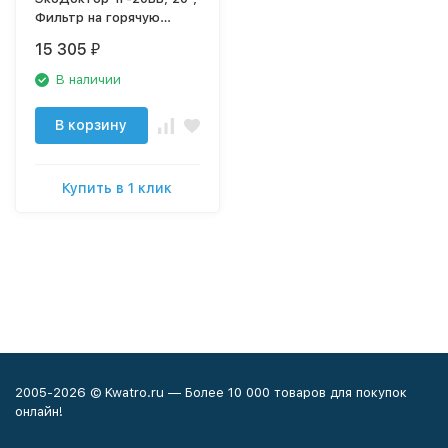
Фильтр на горячую
воду(комплект), резьба
15 305
₽
1" нержавейка
В наличии
В корзину
Купить в 1 клик
2005-2026 © Kwatro.ru — Более 10 000 товаров для покупок
онлайн!