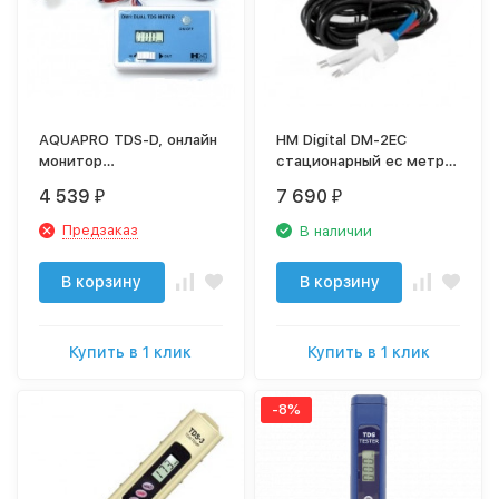
AQUAPRO TDS-D, онлайн
HM Digital DM-2EC
монитор
стационарный ec метр,
эффективности
измеритель-анализатор
4 539
7 690
₽
₽
очистки воды в двух
уровня
точках
электропроводности
Предзаказ
В наличии
воды, кондуктометр
В корзину
В корзину
Купить в 1 клик
Купить в 1 клик
-8%