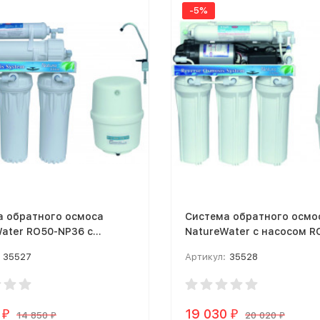
-5%
а обратного осмоса
Система обратного осмо
ater RO50-NP36 с
NatureWater с насосом R
лизатором
35527
Артикул:
35528
19 030
₽
₽
14 850
20 020
₽
₽