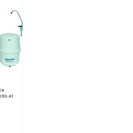
са
O50-A1