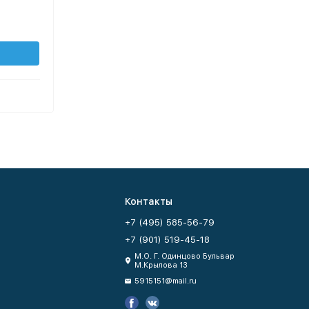
Контакты
+7 (495) 585-56-79
+7 (901) 519-45-18
М.О. Г. Одинцово Бульвар
М.Крылова 13
5915151@mail.ru