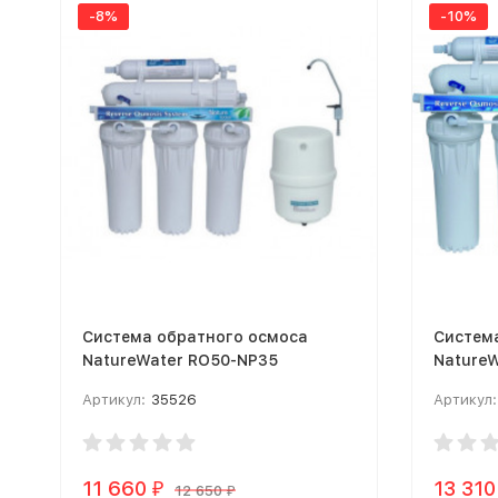
-8%
-10%
Система обратного осмоса
Систем
NatureWater RO50-NP35
NatureW
минера
Артикул:
35526
Артикул:
11 660
13 310
₽
12 650
₽