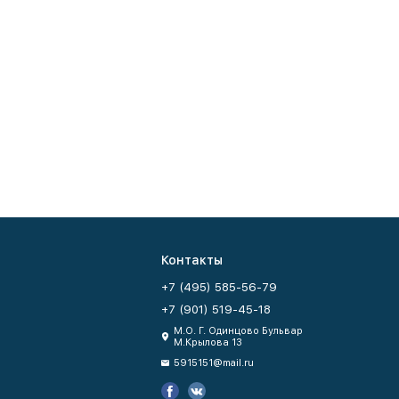
Контакты
+7 (495) 585-56-79
+7 (901) 519-45-18
М.О. Г. Одинцово Бульвар
М.Крылова 13
5915151@mail.ru