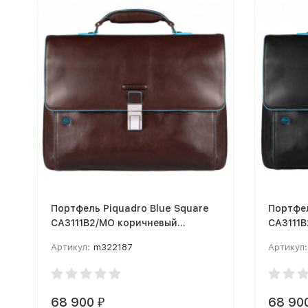
Портфель Piquadro Blue Square
Портфел
CA3111B2/MO коричневый
CA3111B
натур.кожа/нейлон
нейлон
Артикул:
m322187
Артикул:
68 900
68 90
₽