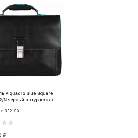
ь Piquadro Blue Square
2/N черный натур.кожа/
m322190
0
₽