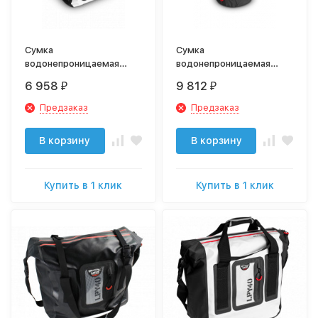
Сумка
Сумка
водонепроницаемая
водонепроницаемая
LaPlaya Back Pack 20
LaPlaya Cylinder Sack 50
6 958
9 812
₽
₽
white
black
Предзаказ
Предзаказ
В корзину
В корзину
Купить в 1 клик
Купить в 1 клик