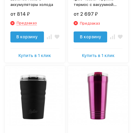
аккумуляторы холода
термос с вакуумной
изоляцией из
от 814
от 2 697
₽
₽
нержавеющей стали
Предзаказ
Предзаказ
В корзину
В корзину
Купить в 1 клик
Купить в 1 клик