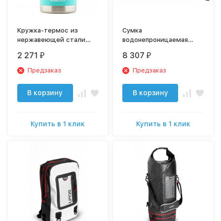
Кружка-термос из
Сумка
нержавеющей стали
водонепроницаемая
415 мл Igloo Tahoe 14
LaPlaya Back Pack 20
2 271
8 307
₽
₽
black
Предзаказ
Предзаказ
В корзину
В корзину
Купить в 1 клик
Купить в 1 клик