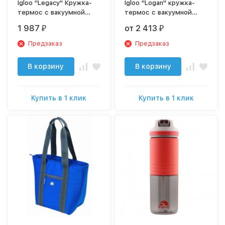
Igloo "Legacy" Кружка-
Igloo "Logan" кружка-
термос с вакуумной
термос с вакуумной
изоляцией из
изоляцией из
1 987
от 2 413
₽
₽
нержавеющей стали
нержавеющей стали
Предзаказ
Предзаказ
В корзину
В корзину
Купить в 1 клик
Купить в 1 клик