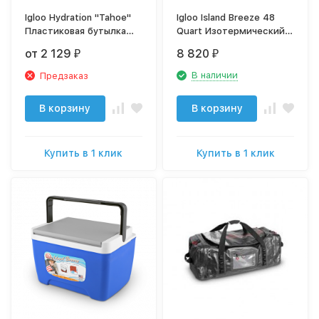
Igloo Hydration "Tahoe"
Igloo Island Breeze 48
Пластиковая бутылка
Quart Изотермический
для воды
контейнер
от 2 129
8 820
₽
₽
В наличии
Предзаказ
В корзину
В корзину
Купить в 1 клик
Купить в 1 клик