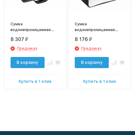
Сумка
Сумка
водонепроницаемая
водонепроницаемая
LaPlaya Square Bag 40
LaPlaya Square Bag 40
8 307
8 176
₽
₽
black
white
Предзаказ
Предзаказ
В корзину
В корзину
Купить в 1 клик
Купить в 1 клик