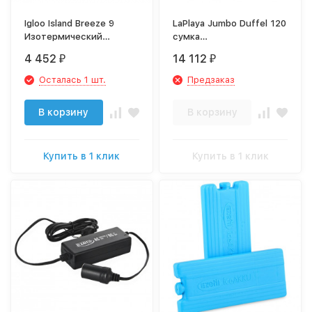
Igloo Island Breeze 9
LaPlaya Jumbo Duffel 120
Изотермический
сумка
пластиковый контейнер
водонепроницаемая
4 452
14 112
₽
₽
Осталась 1 шт.
Предзаказ
В корзину
В корзину
Купить в 1 клик
Купить в 1 клик