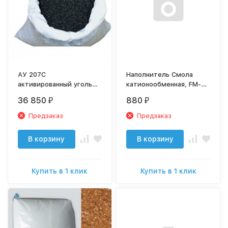
АУ 207C
Наполнитель Смола
активированный уголь
катионообменная, FM-24
посеребренный 12#30
Dowex Marathon C (1л)
36 850
880
₽
₽
Предзаказ
Предзаказ
В корзину
В корзину
Купить в 1 клик
Купить в 1 клик