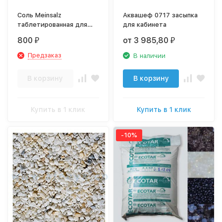
Соль Meinsalz
Аквашеф 0717 засыпка
таблетированная для
для кабинета
умягчителей,
800
от 3 985,80
₽
₽
обезжелезователей
Предзаказ
В наличии
В корзину
В корзину
Купить в 1 клик
Купить в 1 клик
-10%