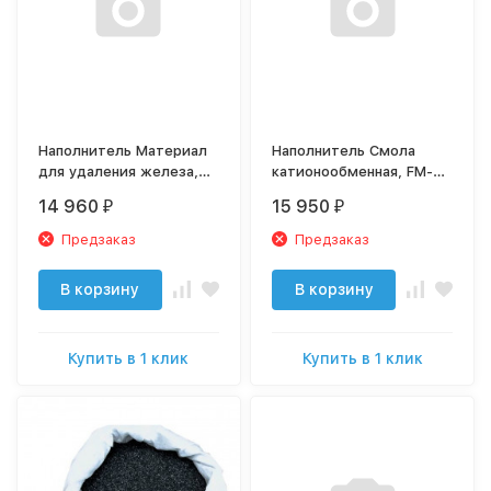
Наполнитель Материал
Наполнитель Смола
для удаления железа,
катионообменная, FM-27
FM-81 FMH FiltraSorb
Lewatit S1467 (25л)
14 960
15 950
₽
₽
(25л)
Предзаказ
Предзаказ
В корзину
В корзину
Купить в 1 клик
Купить в 1 клик