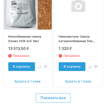
Ионообменная смола
Наполнитель Смола
Dowex HCR-S/S (Na)
катионообменная fine
mesh, FM-17 Sybron C-
13 513,50
1 320
₽
₽
266 (1 л)
Предзаказ
Предзаказ
В корзину
В корзину
Купить в 1 клик
Купить в 1 клик
Показать все