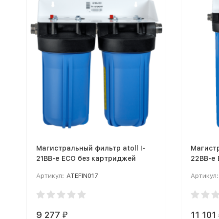
Магистральный фильтр atoll I-
Магистр
21BB-e ECO без картриджей
22BB-e
Артикул:
ATEFIN017
Артикул:
9 277
11 101
₽