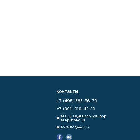
Контакты
+7 (495) 585-56-79
+7 (901) 519-45-18
М.О. Г. Одинцово Бульвар
М.Крылова 13
5915151@mail.ru