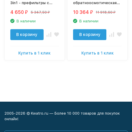
3in1 - префильтры с
обратноосмотическая
постфильтром (S-800)
Angstra RO-800 (S-800)
4 650
10 364
5 347,50
11 918,60
₽
₽
₽
₽
В наличии
В наличии
В корзину
В корзину
Купить в 1 клик
Купить в 1 клик
2005-2026 © Kwatro.ru — Более 10 000 товаров для покупок
онлайн!