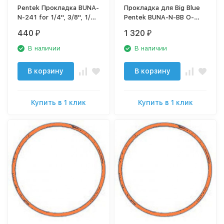
Pentek Прокладка BUNA-
Прокладка для Big Blue
N-241 for 1/4", 3/8", 1/2"
Pentek BUNA-N-BB O-
#5 & Slim Line Housings,
Ring арт. 151122
440
1 320
₽
₽
3G, арт. 151120
В наличии
В наличии
В корзину
В корзину
Купить в 1 клик
Купить в 1 клик