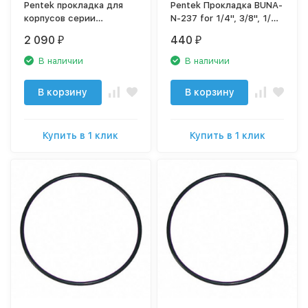
Pentek прокладка для
Pentek Прокладка BUNA-
корпусов серии
N-237 for 1/4", 3/8", 1/2"
STANDART Viton-241,
#5 & Slim Line Housings,
2 090
440
₽
₽
арт. 151117
арт. 151121
В наличии
В наличии
В корзину
В корзину
Купить в 1 клик
Купить в 1 клик