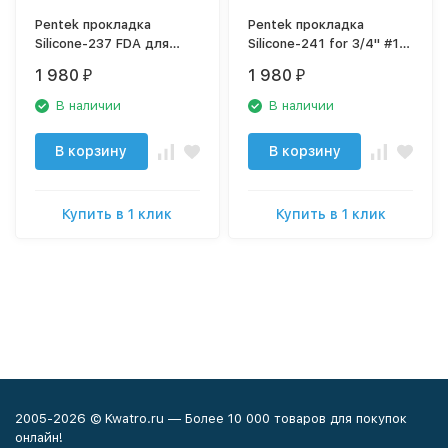
Pentek прокладка
Pentek прокладка
Silicone-237 FDA для
Silicone-241 for 3/4" #10
Black Nylon, арт. 158096
& #20 Housings для Slim
1 980
1 980
₽
₽
Line 3/4", 3G
В наличии
В наличии
В корзину
В корзину
Купить в 1 клик
Купить в 1 клик
2005-2026 © Kwatro.ru — Более 10 000 товаров для покупок
онлайн!