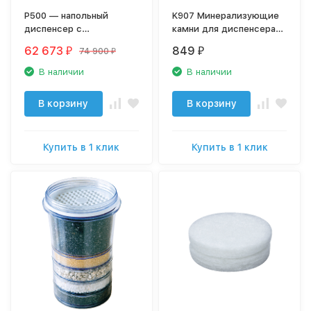
P500 — напольный
K907 Минерализующие
диспенсер с
камни для диспенсера
прямоточной системой
К907 Новая вода
62 673
849
74 900
₽
₽
₽
обратного осмоса
В наличии
В наличии
В корзину
В корзину
Купить в 1 клик
Купить в 1 клик