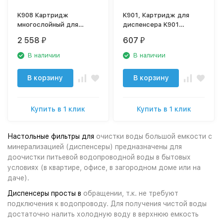
K908 Картридж
K901, Картридж для
многослойный для
диспенсера K901
диспенсера К908 Новая
(предфильтр)
2 558
607
₽
₽
Вода
В наличии
В наличии
В корзину
В корзину
Купить в 1 клик
Купить в 1 клик
Настольные фильтры для
очистки воды большой емкости с
минерализацией (диспенсеры) предназначены для
доочистки питьевой водопроводной воды в бытовых
условиях (в квартире, офисе, в загородном доме или на
даче).
Диспенсеры просты в
обращении, т.к. не требуют
подключения к водопроводу. Для получения чистой воды
достаточно налить холодную воду в верхнюю емкость