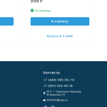
599
₽
В наличии
В корзину
Купить в 1 клик
Контакты
+7 (495) 585-56-79
+7 (901) 519-45-18
М.О. Г. Одинцово Бульвар
М.Крылова 13
5915151@mail.ru