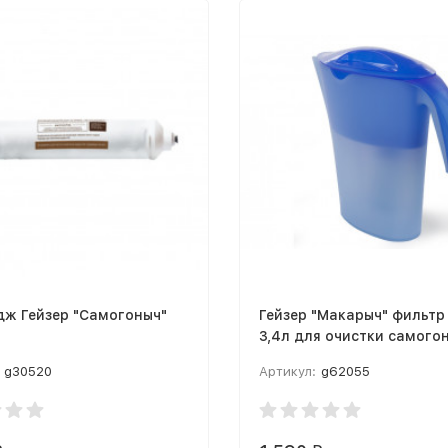
дж Гейзер "Самогоныч"
Гейзер "Макарыч" фильтр
3,4л для очистки самого
g30520
Артикул:
g62055