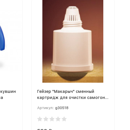
 кувшин
Гейзер "Макарыч" сменный
на
картридж для очистки самогона
и водки
Артикул:
g30518