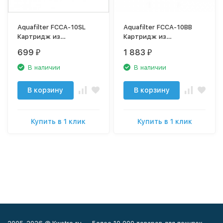
Aquafilter FCCA-10SL
Aquafilter FCCA-10BB
Картридж из
Картридж из
кокосового угля с
кокосового угля с
699
1 883
₽
₽
гранулами
гранулами
полипропиленового
полипропиленового
В наличии
В наличии
волокна
волокна
В корзину
В корзину
Купить в 1 клик
Купить в 1 клик