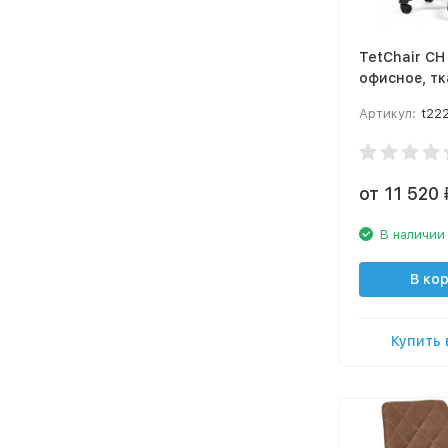
TetChair CH
офисное, тк
Артикул:
t22
от 11 520
В наличии
В ко
Купить 