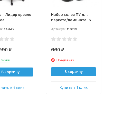
air Лидер кресло
Набор колес ПУ для
ое
паркета/ламината, 5
шт., D11 мм
л:
t4942
Артикул:
t10119
 990
660
₽
₽
аличии
Предзаказ
В корзину
В корзину
Купить в 1 клик
упить в 1 клик