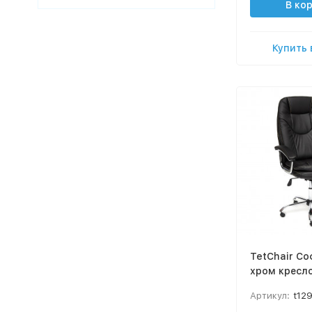
В ко
Купить 
TetChair С
хром кресл
Артикул:
t12