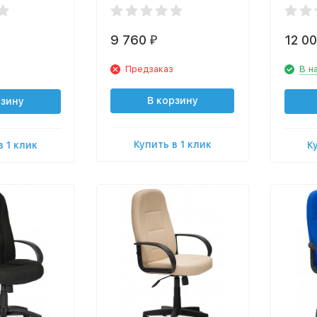
9 760
12 0
₽
Предзаказ
В н
В корзину
рзину
Купить в 1 клик
в 1 клик
К