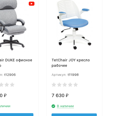
air DUKE офисное
TetChair JOY кресло
о
рабочее
л:
t12906
Артикул:
t11998
10
7 630
₽
₽
аличии
В наличии