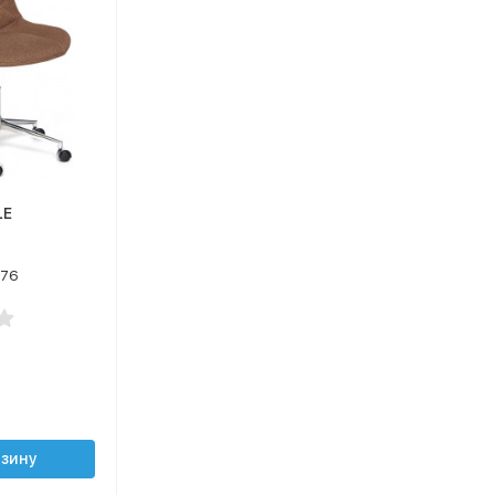
LE
376
рзину