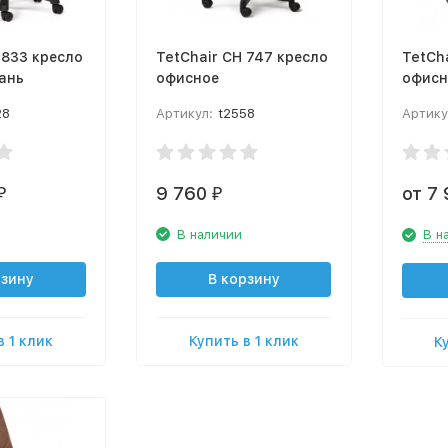
 833 кресло
TetChair CH 747 кресло
TetCh
ань
офисное
офисн
28
Артикул:
t2558
Артику
9 760
от 7
₽
₽
В наличии
В н
рзину
В корзину
в 1 клик
Купить в 1 клик
К