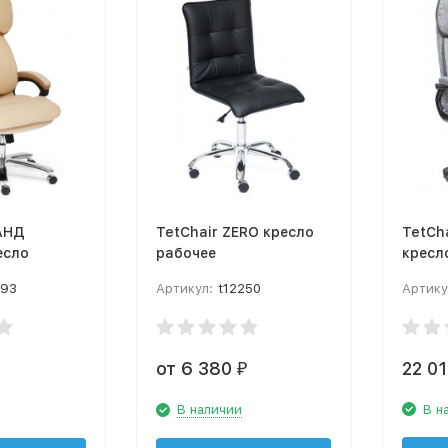
РАНД
TetChair ZERO кресло
TetCh
есло
рабочее
кресл
393
Артикул:
t12250
Артику
от 6 380
22 0
₽
В наличии
В н