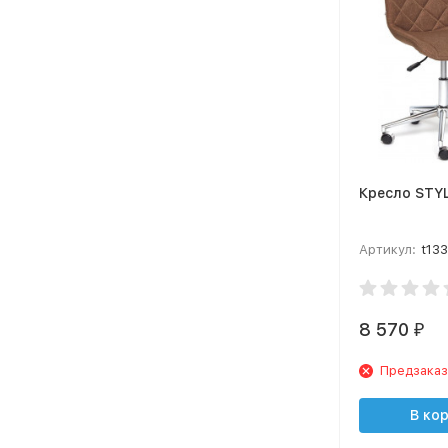
Кресло STY
Артикул:
t13
8 570
₽
Предзаказ
В ко