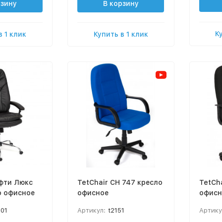
рзину
В корзину
К
в 1 клик
Купить в 1 клик
офти Люкс
TetChair CH 747 кресло
TetCh
о офисное
офисное
офисн
901
Артикул:
t2151
Артику