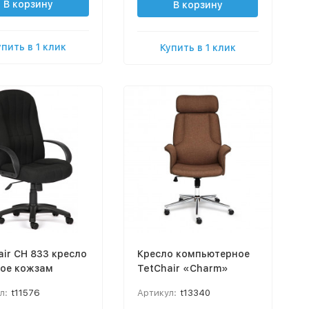
В корзину
В корзину
упить в 1 клик
Купить в 1 клик
air CH 833 кресло
Кресло компьютерное
ое кожзам
TetChair «Charm»
л:
t11576
Артикул:
t13340