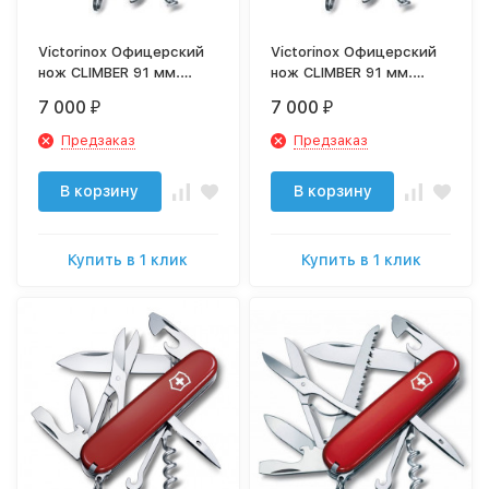
Victorinox Офицерский
Victorinox Офицерский
нож CLIMBER 91 мм.
нож CLIMBER 91 мм.
полупрозрачный красный
полупрозрачный синий
7 000
7 000
₽
₽
1.3703.T
1.3703.T2
Предзаказ
Предзаказ
В корзину
В корзину
Купить в 1 клик
Купить в 1 клик