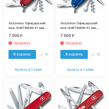
Victorinox Офицерский
Victorinox Офицерский
нож HUNTSMAN 91 мм.
нож HUNTSMAN 91 мм.
полупрозрачный красный
полупрозрачный синий
7 000
7 000
₽
₽
1.3713.T
1.3713.T2
Предзаказ
Предзаказ
В корзину
В корзину
Купить в 1 клик
Купить в 1 клик