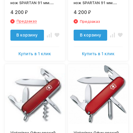
нож SPARTAN 91 мм.
нож SPARTAN 91 мм.
прозрачный красный
красный 1.3603
4 200
4 200
₽
₽
1.3603.T
Предзаказ
Предзаказ
В корзину
В корзину
Купить в 1 клик
Купить в 1 клик
Victorinox Офицерский
Victorinox Офицерский