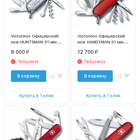
Victorinox Офицерский
Victorinox Офицерский
нож HUNTSMAN 91 мм.
нож HANDYMAN 91 мм.
серебристый прозрачнй
красный 1.3773
8 000
12 700
₽
₽
1.3713.T7
Предзаказ
Предзаказ
В корзину
В корзину
Купить в 1 клик
Купить в 1 клик