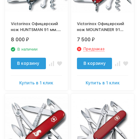
Victorinox Офицерский
Victorinox Офицерский
нож HUNTSMAN 91 мм.
нож MOUNTAINEER 91
камуфляж 1.3713.94
мм. красный 1.3743
8 000
7 500
₽
₽
Предзаказ
В наличии
В корзину
В корзину
Купить в 1 клик
Купить в 1 клик