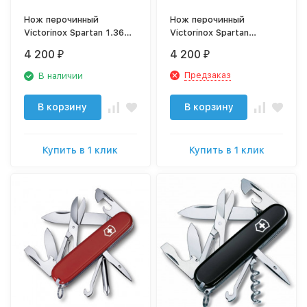
Нож перочинный
Нож перочинный
Victorinox Spartan 1.3603
Victorinox Spartan
91мм 12 функций
(1.3603.3B1) черный 12
4 200
4 200
₽
₽
красный (блистер)
функций
Предзаказ
В наличии
В корзину
В корзину
Купить в 1 клик
Купить в 1 клик