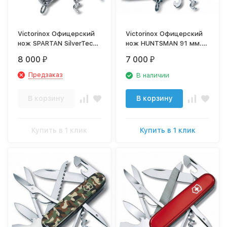
Victorinox Офицерский
Victorinox Офицерский
нож SPARTAN SilverTech
нож HUNTSMAN 91 мм.
91 мм. прозрачный
черный 1.3713.3
8 000
7 000
₽
₽
серебристый 1.3603.T7
Предзаказ
В наличии
В корзину
В корзину
Купить в 1 клик
Купить в 1 клик