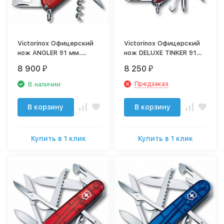
Victorinox Офицерский
Victorinox Офицерский
нож ANGLER 91 мм.
нож DELUXE TINKER 91
красный с логотипом
мм. красный 1.4723
8 900
8 250
₽
₽
"рыба" 1.3653.72
Предзаказ
В наличии
В корзину
В корзину
Купить в 1 клик
Купить в 1 клик