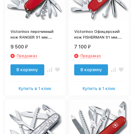
Victorinox перочинный
Victorinox Офицерский
нож RANGER 91 мм.
нож FISHERMAN 91 мм.
красный 1.3763
красный с логотипом
9 500
7 100
₽
₽
"рыба" 1.4733.72
Предзаказ
Предзаказ
В корзину
В корзину
Купить в 1 клик
Купить в 1 клик