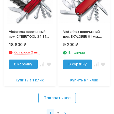
Victorinox перочинный
Victorinox перочинный
нож CYBERTOOL 34 91
нож EXPLORER 91 мм.
мм. полупрозрачный
красный 1.6703
18 800
9 200
₽
₽
красный 1.7725.T
Осталось 2 шт.
В наличии
В корзину
В корзину
Купить в 1 клик
Купить в 1 клик
Показать все
1
2