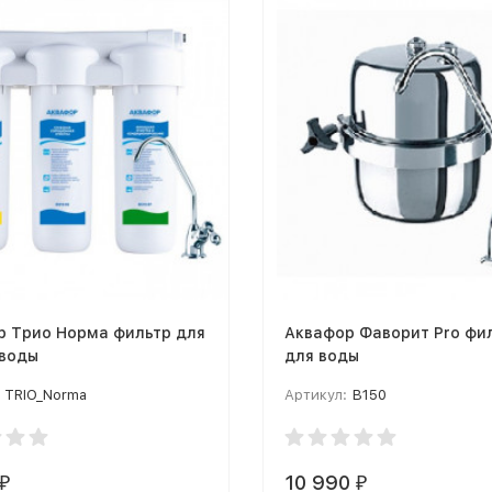
р Трио Норма фильтр для
Аквафор Фаворит Pro фи
 воды
для воды
TRIO_Norma
Артикул:
В150
10 990
₽
₽