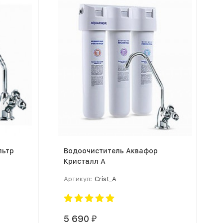
льтр
Водоочиститель Аквафор
Кристалл А
Артикул:
Crist_A
5 690
₽