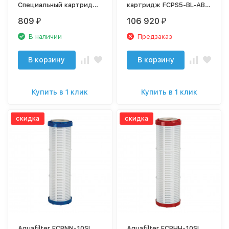
Специальный картридж
картридж FCPS5-BL-AB
умягчающий и
10"
809
106 920
₽
₽
обезжелезивающий, со
спец. гранулятом
В наличии
Предзаказ
В корзину
В корзину
Купить в 1 клик
Купить в 1 клик
скидка
скидка
Aquafilter FCPNN-10SL
Aquafilter FCPHH-10SL