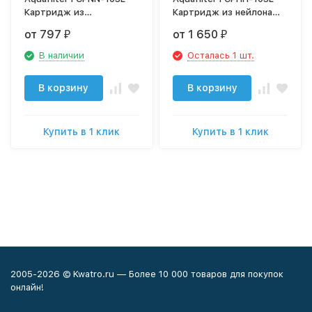
Картридж из
Картридж из нейлона
полипропилена и
укреплённого
от 797
от 1 650
₽
₽
нейлоновой сетки
стекловолокном
В наличии
Осталась 1 шт.
В корзину
В корзину
Купить в 1 клик
Купить в 1 клик
2005-2026 © Kwatro.ru — Более 10 000 товаров для покупок
онлайн!