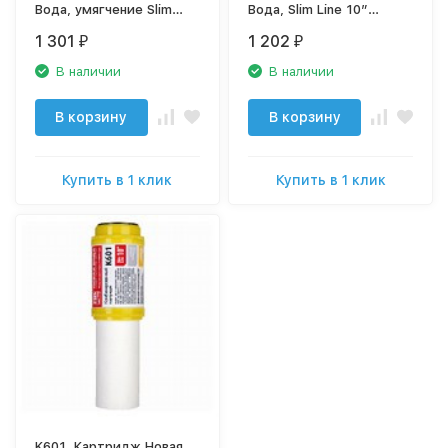
Вода, умягчение Slim
Вода, Slim Line 10”
Line 10” ионообменная
умягчение техническое
1 301
1 202
₽
₽
смола
В наличии
В наличии
В корзину
В корзину
Купить в 1 клик
Купить в 1 клик
K601, Картридж Новая