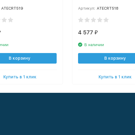
для atoll TRINITY 100M)
ATECRT519
Артикул:
ATECRT518
4 577
₽
₽
ичии
В наличии
В корзину
В корзину
Купить в 1 клик
Купить в 1 клик