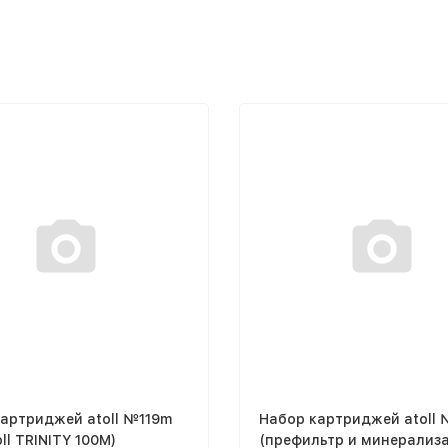
артриджей atoll №119m
Набор картриджей atoll
oll TRINITY 100M)
(префильтр и минерализ