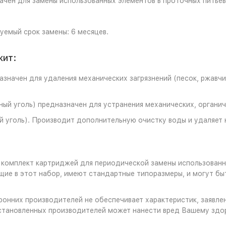
чен для замены использованных элементов в проточных питьев
уемый срок замены: 6 месяцев.
жит:
азначен для удаления механических загрязнений (песок, ржавч
ный уголь) предназначен для устранения механических, органич
й уголь). Производит дополнительную очистку воды и удаляет 
 комплект картриджей для периодической замены использованн
ящие в этот набор, имеют стандартные типоразмеры, и могут бы
ронних производителей не обеспечивает характеристик, заявле
становленных производителей может нанести вред Вашему здо