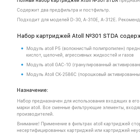
Полный набор картриджей Atoll №301 STDA
предназна
Содержит два предфильтра и постфильтр.
Подходит для моделей D-30, A-310E, A-312Е. Рекоменд
Набор картриджей Atoll №301 STDA содер
Модуль atoll P5 (волокнистый полипропилен) предн
кислот, щелочей, агрессивных жидкостей и газов
Модуль atoll GAC-10 (гранулированный активирован
Модуль Atoll CK-2586C (порошковый активированны
Назначение:
Набор предназначен для использования входящих в его
марки atoll. Все сменные фильтрующие элементы, вход
производителей.
Внимание! Применение в фильтрах atoll картриджей сто
несертифицированных картриджей или картриджей неу