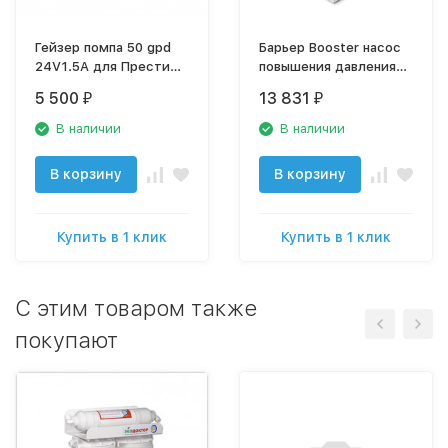
Гейзер помпа 50 gpd
Барьер Booster насос
24V1.5A для Престиж-
повышения давления
П
систем обратного
5 500
13 831
₽
₽
осмоса
В наличии
В наличии
В корзину
В корзину
Купить в 1 клик
Купить в 1 клик
C этим товаром также
покупают