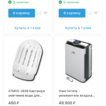
В наличии
В наличии
В корзину
В корзину
Купить в 1 клик
Купить в 1 клик
АТМОС-2636 Картридж
Очиститель -
умягчения воды для
увлажнитель воздуха
увлажнителя воздуха
АТМОС МАКСИ-550
490
49 900
₽
₽
многофункциональный