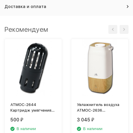
Доставка и оплата
Рекомендуем
АТМОС-2644
Увлажнитель воздуха
Картридж умягчения
АТМОС-2636
воды для увлажнителя
ультразвуковой
500
3 045
₽
₽
воздуха
В наличии
В наличии