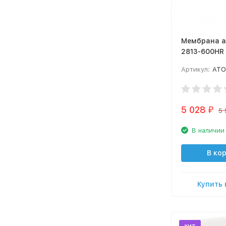
Mембрана a
2813-600HR
Артикул:
ATO
5 028
₽
5 
В наличии
В ко
Купить 
хит