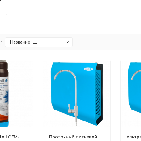
:
Название
oll CFM-
Проточный питьевой
Ультр