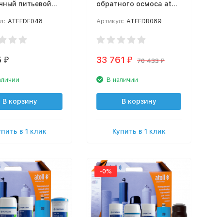
чный питьевой
обратного осмоса atoll
 atoll Slim U-40s
Cruise 600 (A-5500p)
л:
ATEFDF048
Артикул:
ATEFDR089
5
33 761
₽
₽
70 433
₽
аличии
В наличии
В корзину
В корзину
упить в 1 клик
Купить в 1 клик
-0%