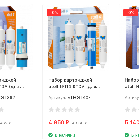
-0%
-0%
риджей
Набор картриджей
Набор
TDA (для A-
atoll №114 STDA (для
atoll
e)
Slim А-4200)
Slim 
CRT362
Артикул:
ATECRT437
Артику
4 950
5 14
₽
 462
4 960
₽
₽
В наличии
В н