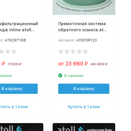
афильтрационный
Прямоточная система
дж Inline atoll
обратного осмоса atoll
3C (2.5"x12"-1/4")
TWIST 600
л:
ATECRT168
Артикул:
ATEFDR123
6
от 23 660
₽
₽
1 929
40 433
₽
₽
аличии
В наличии
В корзину
В корзину
упить в 1 клик
Купить в 1 клик