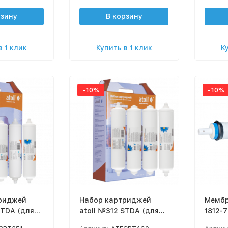
рзину
В корзину
в 1 клик
Купить в 1 клик
К
-10%
-10%
риджей
Набор картриджей
Мембр
STDA (для
atoll №312 STDA (для
1812-7
D-40s)