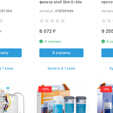
фильтр atoll Slim D-40s
прото
ующий)
фильтр
CRT354
Артикул:
ATEFDF049
Артику
8 072
9 25
₽
₽
В наличии
В н
рзину
В корзину
в 1 клик
Купить в 1 клик
К
-10%
-0%