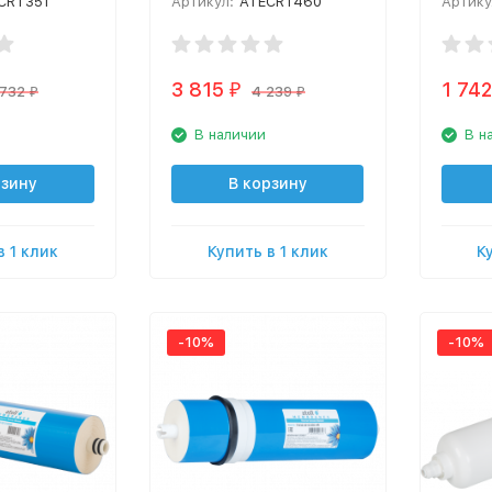
CRT351
Артикул:
ATECRT460
Артику
3 815
1 742
₽
 732
4 239
₽
₽
В наличии
В н
рзину
В корзину
в 1 клик
Купить в 1 клик
К
-10%
-10%