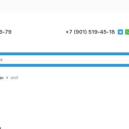
6-79
+7 (901) 519-45-18
ды
atoll
я