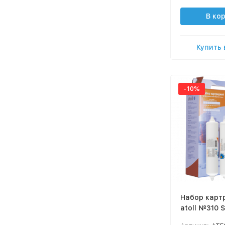
В ко
Купить 
-10%
Набор карт
atoll №310 
U-40s)