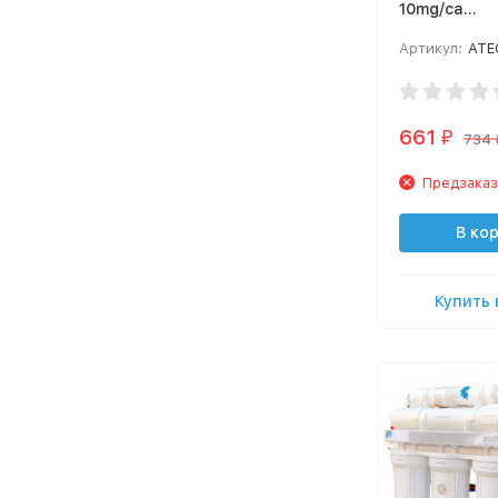
10mg/ca
(минерализ
Артикул:
ATE
661
₽
734
Предзаказ
В ко
Купить 