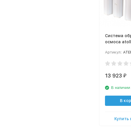
Система об
осмоса atoll
550
Артикул:
ATE
13 923
₽
В наличии
В ко
Купить 