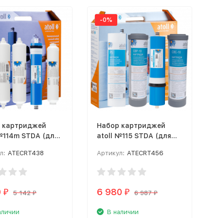
-0%
 картриджей
Набор картриджей
 №114m STDA (для
atoll №115 STDA (для
А-4200m)
MOCCO А-4.600)
л:
ATECRT438
Артикул:
ATECRT456
0
6 980
₽
₽
5 142
6 987
₽
₽
аличии
В наличии