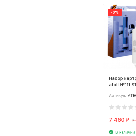
-0%
Набор карт
atoll №111 S
3500 Shuttl
Артикул:
ATE
7 460
₽
7
В наличии