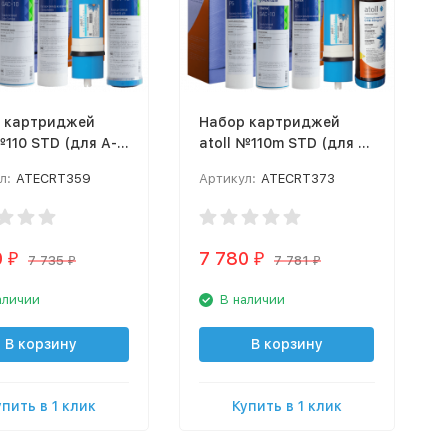
 картриджей
Набор картриджей
№110 STD (для A-
atoll №110m STD (для A-
Cruise)
5500mp Cruise)
л:
ATECRT359
Артикул:
ATECRT373
0
7 780
₽
₽
7 735
7 781
₽
₽
аличии
В наличии
В корзину
В корзину
упить в 1 клик
Купить в 1 клик