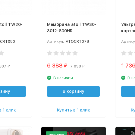
toll TW20-
Мембрана atoll TW30-
Ультр
3012-800HR
картри
UF-563
CRT080
Артикул:
ATOCRT079
Артику
6 388
1 73
₽
587
7 098
₽
₽
В наличии
В н
рзину
В корзину
в 1 клик
Купить в 1 клик
К
новинка