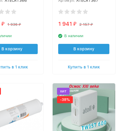
л:
ATECRT366
Артикул:
ATECRT367
1 941
₽
₽
1 936
2 157
₽
₽
аличии
В наличии
В корзину
В корзину
упить в 1 клик
Купить в 1 клик
хит
-38%