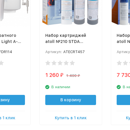
ратного
Набор картриджей
Набор
 Light A-
atoll №210 STDA
atoll 
(префильтры и
5500p 
FDR114
Артикул:
ATECRT457
Артику
постфильтр для
MOCCO A-4.600)
1 260
7 73
₽
1 400
₽
В наличии
В н
рзину
В корзину
в 1 клик
Купить в 1 клик
К