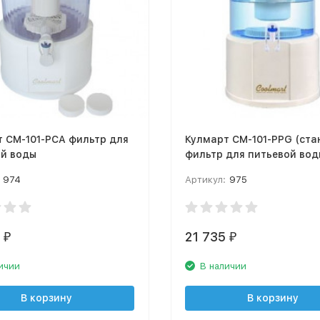
 СМ-101-PCA фильтр для
Кулмарт СМ-101-PPG (ста
ой воды
фильтр для питьевой вод
974
Артикул:
975
4
21 735
₽
₽
ичии
В наличии
В корзину
В корзину