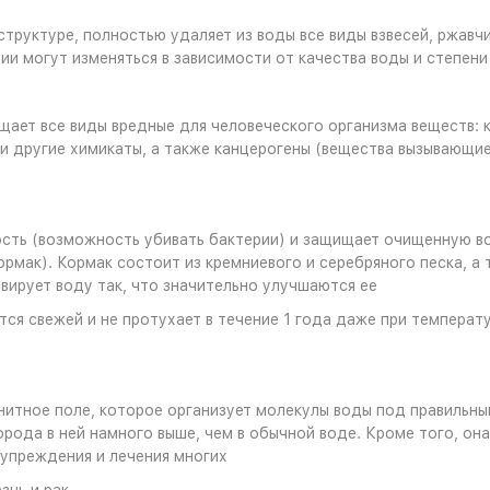
руктуре, полностью удаляет из воды все виды взвесей, ржавчи
и могут изменяться в зависимости от качества воды и степени 
ет все виды вредные для человеческого организма веществ: кр
и другие химикаты, а также канцерогены (вещества вызывающие
ть (возможность убивать бактерии) и защищает очищенную вод
мак). Кормак состоит из кремниевого и серебряного песка, а 
вирует воду так, что значительно улучшаются ее
ается свежей и не протухает в течение 1 года даже при темпер
итное поле, которое организует молекулы воды под правильным
ода в ней намного выше, чем в обычной воде. Кроме того, она 
дупреждения и лечения многих