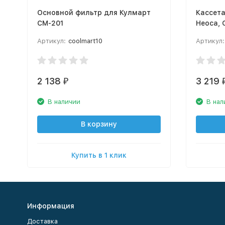
Основной фильтр для Кулмарт
Кассета
СМ-201
Неоса, 
Артикул:
coolmart10
Артикул:
2 138
3 219
₽
В наличии
В нал
В корзину
Купить в 1 клик
Информация
Доставка