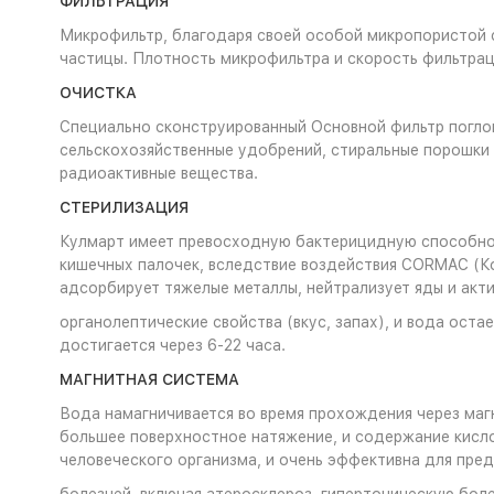
ФИЛЬТРАЦИЯ
Микрофильтр, благодаря своей особой микропористой ст
частицы. Плотность микрофильтра и скорость фильтраци
ОЧИСТКА
Специально сконструированный Основной фильтр поглоща
сельскохозяйственные удобрений, стиральные порошки 
радиоактивные вещества.
СТЕРИЛИЗАЦИЯ
Кулмарт имеет превосходную бактерицидную способнос
кишечных палочек, вследствие воздействия CORMAC (Кор
адсорбирует тяжелые металлы, нейтрализует яды и акти
органолептические свойства (вкус, запах), и вода ост
достигается через 6-22 часа.
МАГНИТНАЯ СИСТЕМА
Вода намагничивается во время прохождения через магн
большее поверхностное натяжение, и содержание кислор
человеческого организма, и очень эффективна для пре