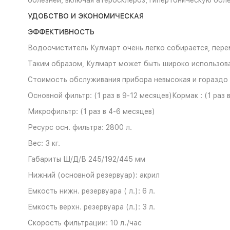
болезней, включая атеросклероз, гипертоническую болез
УДОБСТВО И ЭКОНОМИЧЕСКАЯ
ЭФФЕКТИВНОСТЬ
Водоочиститель Кулмарт очень легко собирается, пере
Таким образом, Кулмарт может быть широко использован 
Стоимость обслуживания прибора невысокая и гораздо
Основной фильтр: (1 раз в 9-12 месяцев)Кормак : (1 раз 
Микрофильтр: (1 раз в 4-6 месяцев)
Ресурс осн. фильтра: 2800 л.
Вес: 3 кг.
Габариты Ш/Д/В 245/192/445 мм
Нижний (основной резервуар): акрил
Емкость нижн. резервуара ( л.): 6 л.
Емкость верхн. резервуара (л.): 3 л.
Скорость фильтрации: 10 л./час