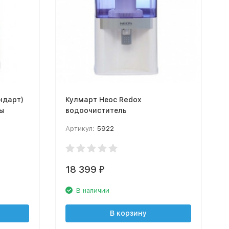
ндарт)
Кулмарт Неос Redox
ы
водоочиститель
Артикул:
5922
18 399
₽
В наличии
В корзину