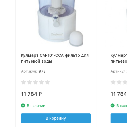
Кулмарт СМ-101-CCA фильтр для
Кулмарт
питьевой воды
питьев
Артикул:
973
Артикул:
11 784
11 78
₽
В наличии
В нал
В корзину