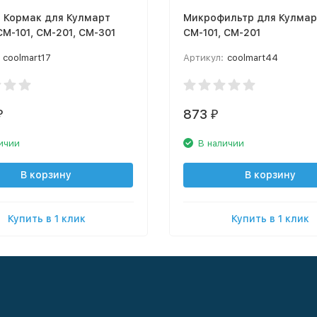
 Кормак для Кулмарт
Микрофильтр для Кулмар
СМ-101, СМ-201, СМ-301
СМ-101, СМ-201
coolmart17
Артикул:
coolmart44
873
₽
₽
ичии
В наличии
В корзину
В корзину
Купить в 1 клик
Купить в 1 клик