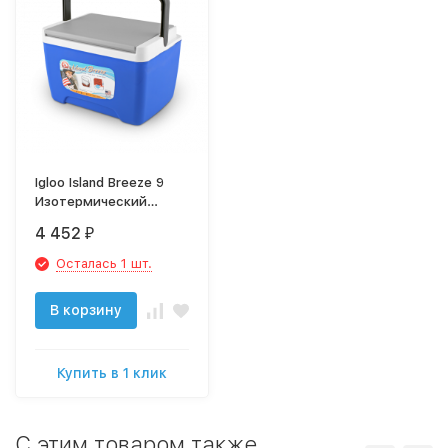
Igloo Island Breeze 9
Изотермический
пластиковый
4 452
₽
контейнер
Осталась 1 шт.
В корзину
Купить в 1 клик
C этим товаром также