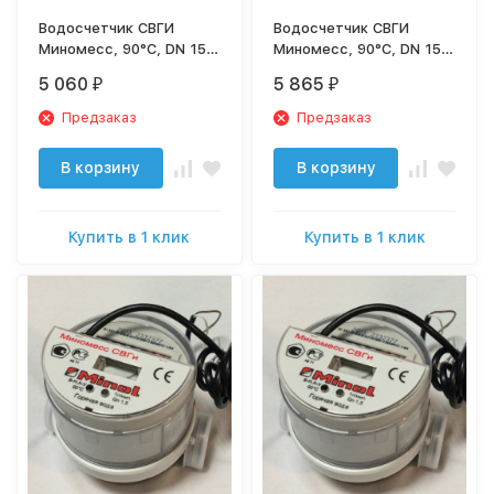
Водосчетчик СВГИ
Водосчетчик СВГИ
Миномесс, 90°C, DN 15,
Миномесс, 90°C, DN 15,
Qn 1,5, L 80 mm, с имп.
Qn 1,5, L 80 mm, с имп.
5 060
5 865
₽
₽
(1L/Imp.), с присоед.
(1L/Imp.), с присоед. с
обратным клапаном
Предзаказ
Предзаказ
В корзину
В корзину
Купить в 1 клик
Купить в 1 клик