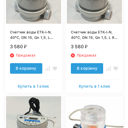
Счетчик воды ETK-I-N,
Счетчик воды ETK-I-N,
40°C, DN 15, Qn 1,5, L
40°C, DN 15, Qn 1,5, L 80
110 mm, G3/4"B, 8
mm, G3/4"B, 8 роликов,
3 580
3 580
₽
₽
роликов, с имп.
с имп. (1L/Imp.), без
(1L/Imp.), без присоед.
присоед.
Предзаказ
Предзаказ
В корзину
В корзину
Купить в 1 клик
Купить в 1 клик