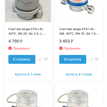
Счетчик воды ETK-I-N,
Счетчик воды ETK-I-N-
40°C, DN 20, Qn 2,5, L
AM, 40°C, DN 15, Qn 1,5,
130 mm, G1"B, 8
L 110 mm, G3/4"B, с имп.
4 790
3 453
₽
₽
роликов, с имп.
(10L/Imp.), без присоед.
(1L/Imp.), без присоед. –
Предзаказ
Предзаказ
2шт
В корзину
В корзину
Купить в 1 клик
Купить в 1 клик