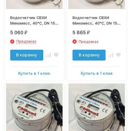
Водосчетчик СВХИ
Водосчетчик СВХИ
Миномесс, 40°C, DN 15,
Миномесс, 40°C, DN 15,
Qn 1,5, L 80 mm, с имп.
Qn 1,5, L 80 mm, с имп.
5 060
5 865
₽
₽
(1L/Imp.), с присоед.
(1L/Imp.), с присоед. с
обратным клапаном
Предзаказ
Предзаказ
В корзину
В корзину
Купить в 1 клик
Купить в 1 клик