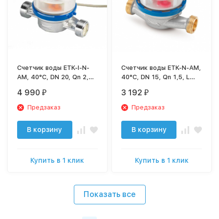
Счетчик воды ETK-I-N-
Счетчик воды ETK-N-AM,
AM, 40°C, DN 20, Qn 2,5,
40°C, DN 15, Qn 1,5, L
L 130 mm, G1"B, с имп.
110 mm, G3/4"B, без
4 990
3 192
₽
₽
(10L/Imp.), без присоед.,
присоед.
металлорукав (1)
Предзаказ
Предзаказ
В корзину
В корзину
Купить в 1 клик
Купить в 1 клик
Показать все