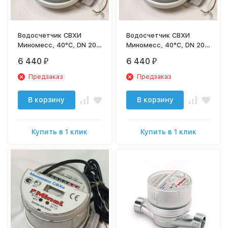
Водосчетчик СВХИ
Водосчетчик СВХИ
Миномесс, 40°C, DN 20,
Миномесс, 40°C, DN 20,
Qn 2,5 , L 130 mm, с имп.
Qn 2,5 , L 130 mm, с имп.
6 440
6 440
₽
₽
(1L/Imp.), с присоед.
(1L/Imp.), с присоед.
Предзаказ
Предзаказ
В корзину
В корзину
Купить в 1 клик
Купить в 1 клик