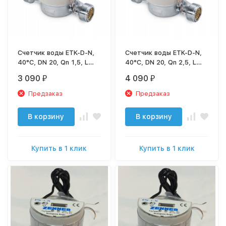
Счетчик воды ETK-D-N,
Счетчик воды ETK-D-N,
40°C, DN 20, Qn 1,5, L
40°C, DN 20, Qn 2,5, L
130 mm, 3/4” без
130 mm, 3/4” без
3 090
4 090
₽
₽
присоед.
присоед.
Предзаказ
Предзаказ
В корзину
В корзину
Купить в 1 клик
Купить в 1 клик