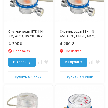
Счетчик воды ETK-I-N-
Счетчик воды ETK-I-N-
AM, 40°C, DN 20, Qn 2,5,
AM, 40°C, DN 20, Qn 2,5,
L 130 mm, G1"B, с имп.
L 130 mm, G1"B, с имп.
4 200
4 200
₽
₽
(10L/Imp.), без присоед.
(10L/Imp.), без присоед.,
металлорукав
Предзаказ
Предзаказ
В корзину
В корзину
Купить в 1 клик
Купить в 1 клик