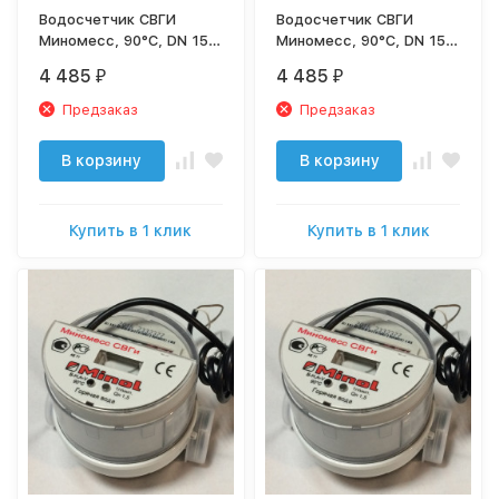
Водосчетчик СВГИ
Водосчетчик СВГИ
Миномесс, 90°C, DN 15,
Миномесс, 90°C, DN 15,
Qn 1,5, L 110 mm, с имп.
Qn 1,5, L 80 mm, с имп.
4 485
4 485
₽
₽
(1L/Imp.), без присоед.
(1L/Imp.), без присоед.
Предзаказ
Предзаказ
В корзину
В корзину
Купить в 1 клик
Купить в 1 клик