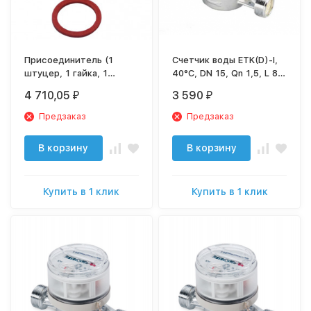
Присоединитель (1
Счетчик воды ETK(D)-I,
штуцер, 1 гайка, 1
40°C, DN 15, Qn 1,5, L 80
прокладка), Германия
mm, с импульсным
4 710,05
3 590
₽
₽
DN 50 (G2½B R2")
датчиком (10 L/Imp.),
без присоединителей
Предзаказ
Предзаказ
В корзину
В корзину
Купить в 1 клик
Купить в 1 клик