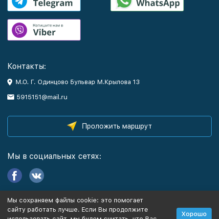
Контакты:
М.О. Г. Одинцово Бульвар М.Крылова 13
5915151@mail.ru
Проложить маршрут
Мы в социальных сетях:
Мы сохраняем файлы cookie: это помогает
Информация
сайту работать лучше. Если Вы продолжите
Хорошо
использовать сайт, мы будем считать, что Вас