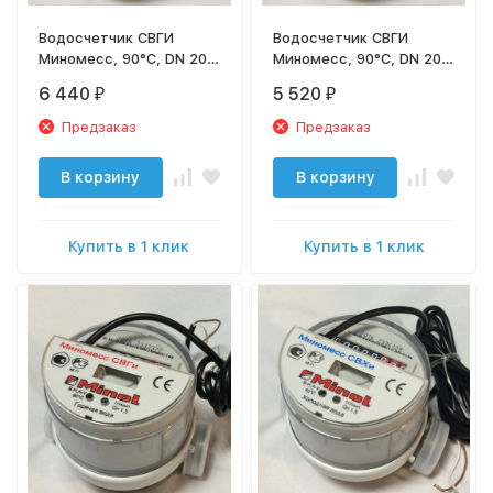
Водосчетчик СВГИ
Водосчетчик СВГИ
Миномесс, 90°C, DN 20,
Миномесс, 90°C, DN 20,
Qn 2,5 , L 130 mm, с имп.
Qn 2,5, L 130 mm, с имп.
6 440
5 520
₽
₽
(1L/Imp.), с присоед.
(1L/Imp.), без присоед.
Предзаказ
Предзаказ
В корзину
В корзину
Купить в 1 клик
Купить в 1 клик