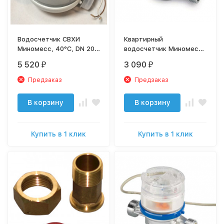
Водосчетчик СВХИ
Квартирный
Миномесс, 40°C, DN 20,
водосчетчик Миномесс
Qn 2,5, L 130 mm, с имп.
DN 15 для хол. воды,
5 520
3 090
₽
₽
(1L/Imp.), без присоед.
40°C
Предзаказ
Предзаказ
В корзину
В корзину
Купить в 1 клик
Купить в 1 клик