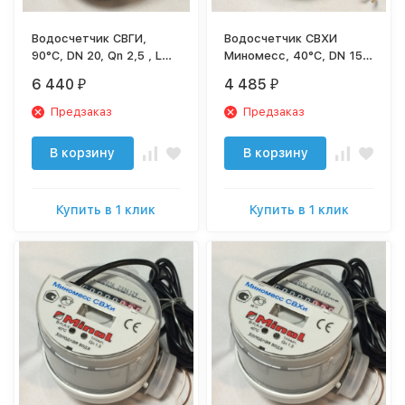
Водосчетчик СВГИ,
Водосчетчик СВХИ
90°C, DN 20, Qn 2,5 , L
Миномесс, 40°C, DN 15,
130 mm, с имп. (1L/Imp.),
Qn 1,5, L 110 mm, с имп.
6 440
4 485
₽
₽
с присоед.
(1L/Imp.), без присоед.
Предзаказ
Предзаказ
В корзину
В корзину
Купить в 1 клик
Купить в 1 клик