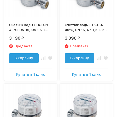
Счетчик воды ETK-D-N,
Счетчик воды ETK-D-N,
40°C, DN 15, Qn 1,5, L
40°C, DN 15, Qn 1,5, L 80
110 mm, 1/2” без
mm, 1/2” без присоед.
3 190
3 090
₽
₽
присоед.
Предзаказ
Предзаказ
В корзину
В корзину
Купить в 1 клик
Купить в 1 клик