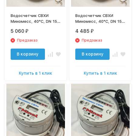
Водосчетчик СВХИ
Водосчетчик СВХИ
Миномесс, 40°C, DN 15,
Миномесс, 40°C, DN 15,
Qn 1,5, L 110 mm, с имп.
Qn 1,5, L 80 mm, с имп.
5 060
4 485
₽
₽
(1L/Imp.), с присоед.
(1L/Imp.), без присоед.
Предзаказ
Предзаказ
В корзину
В корзину
Купить в 1 клик
Купить в 1 клик