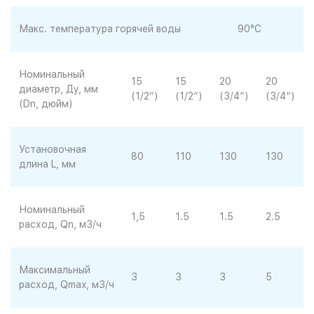
Макс. температура горячей воды
90°С
Номинальный
15
15
20
20
диаметр, Ду, мм
(1/2“)
(1/2“)
(3/4“)
(3/4“)
(Dn, дюйм)
Установочная
80
110
130
130
длина L, мм
Номинальный
1,5
1.5
1.5
2.5
расход, Qn, м3/ч
Максимальный
3
3
3
5
расход, Qmax, м3/ч