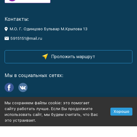
Контакты:
М.О. Г. Одинцово Бульвар М.Крылова 13
5915151@mail.ru
Проложить маршрут
Мы в социальных сетях:
Мы сохраняем файлы cookie: это помогает
Информация
сайту работать лучше. Если Вы продолжите
Хорошо
использовать сайт, мы будем считать, что Вас
это устраивает.
Политика персональных данных