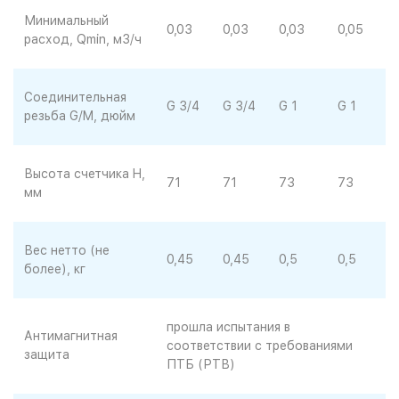
Минимальный
0,03
0,03
0,03
0,05
расход, Qmin, м3/ч
Соединительная
G 3/4
G 3/4
G 1
G 1
резьба G/M, дюйм
Высота счетчика H,
71
71
73
73
мм
Вес нетто (не
0,45
0,45
0,5
0,5
более), кг
прошла испытания в
Антимагнитная
соответствии с требованиями
защита
ПТБ (РТВ)