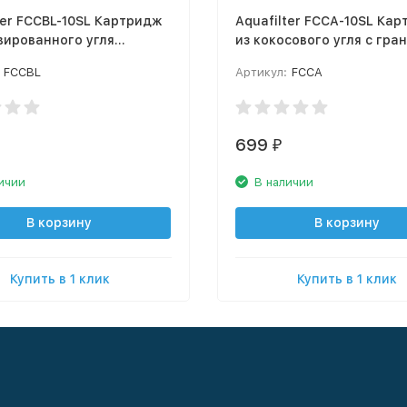
ter FCCBL-10SL Картридж
Aquafilter FCCA-10SL Ка
вированного угля
из кокосового угля с гра
ванного
полипропиленового воло
FCCBL
Артикул:
FCCA
699
₽
ичии
В наличии
В корзину
В корзину
Купить в 1 клик
Купить в 1 клик