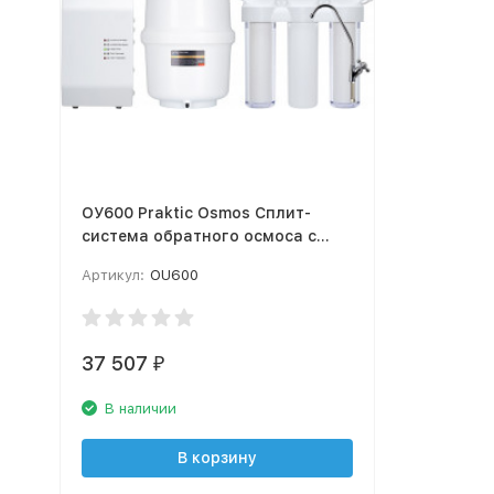
ОУ600 Praktic Osmos Сплит-
система обратного осмоса с
минерализацией OU600
Артикул:
OU600
37 507
₽
В наличии
В корзину