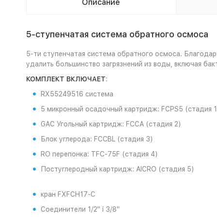
Описание
5-ступенчатая система обратного осмоса
5-ти ступенчатая система обратного осмоса. Благодаря
удалить большинство загрязнений из воды, включая бак
КОМПЛЕКТ ВКЛЮЧАЕТ
:
RX55249516
система
5
микронный осадочный картридж
: FCPS5 (
стадия
1
GAC
Угольный картридж
: FCCA (
стадия
2)
Блок углерода
: FCCBL (
стадия
3)
RO
перепонка
: TFC-75F (
стадия
4)
Постуглеродный картридж
: AICRO (
стадия
5)
кран
FXFCH17-C
Соединители
1/2" i 3/8"