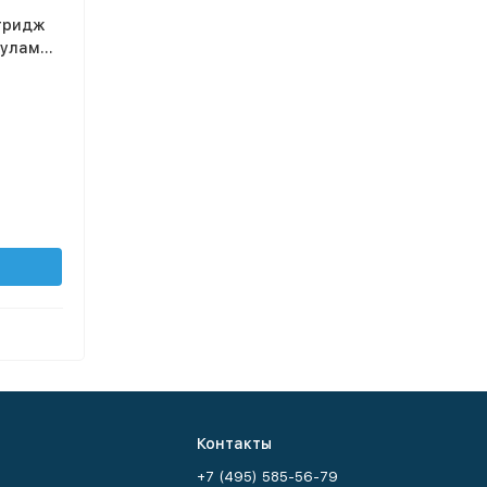
ртридж
нулами
кна
Контакты
+7 (495) 585-56-79