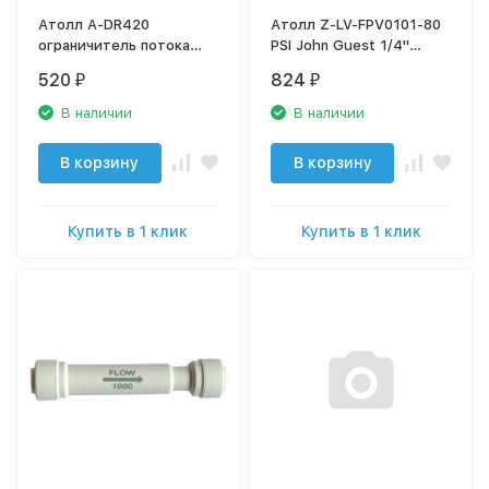
Атолл A-DR420
Атолл Z-LV-FPV0101-80
ограничитель потока
PSI John Guest 1/4"
(FR5042-Q) с
клапан ограничения
520
824
₽
₽
быстроразъёмными
давления для питьевых
соединениями 1/4"
систем
В наличии
В наличии
В корзину
В корзину
Купить в 1 клик
Купить в 1 клик