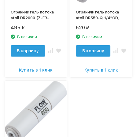
Ограничитель потока
Ограничитель потока
atoll DR2000 (Z-FR-
atoll DR550-Q 1/4"OD, QC
Q2000)
(быстроразъемное
495
520
₽
₽
присоединение) (Z-FR-
Q550), шт
В наличии
В наличии
В корзину
В корзину
Купить в 1 клик
Купить в 1 клик