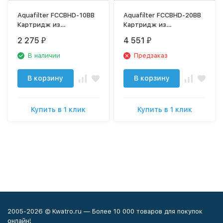
Aquafilter FCCBHD-10BB
Aquafilter FCCBHD-20BB
Картридж из
Картридж из
активированного угля
активированного угля
2 275
4 551
₽
₽
скорлупы кокосового
скорлупы кокосового
ореха
ореха
В наличии
Предзаказ
В корзину
В корзину
Купить в 1 клик
Купить в 1 клик
2005-2026 © Kwatro.ru — Более 10 000 товаров для покупок
онлайн!