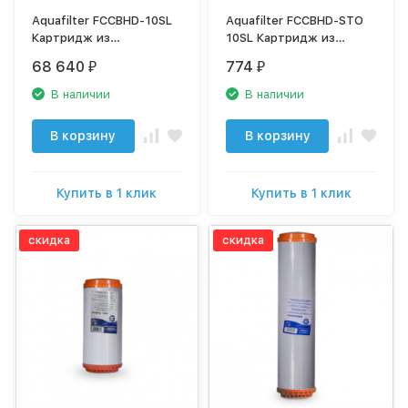
Aquafilter FCCBHD-10SL
Aquafilter FCCBHD-STO
Картридж из
10SL Картридж из
активированного угля
активированного угля и
68 640
774
₽
₽
скорлупы кокосового
полипропилена
ореха
В наличии
В наличии
В корзину
В корзину
Купить в 1 клик
Купить в 1 клик
скидка
скидка