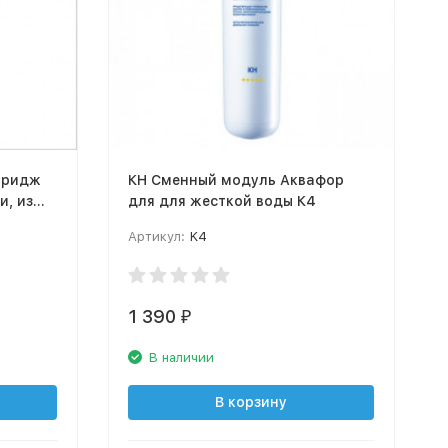
ртридж
КН Cменный модуль Аквафор
 из
для для жесткой воды К4
илена
Артикул:
K4
1 390
₽
В наличии
В корзину