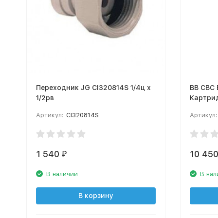
Переходник JG CI320814S 1/4ц х
BB CBC B
1/2рв
Картрид
Артикул:
CI320814S
Артикул:
1 540
10 45
₽
В наличии
В нал
В корзину