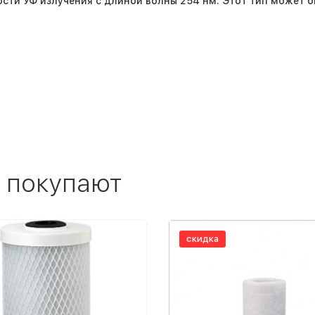
ти УФ излучения с длиной волны 254 нм. Этот тип может быт
 покупают
скидка