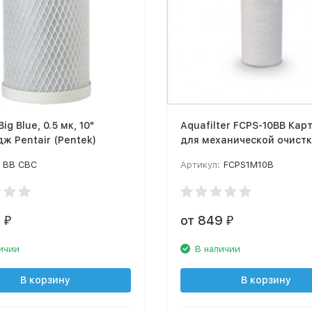
ig Blue, 0.5 мк, 10"
Aquafilter FCPS-10BB Ка
ж Pentair (Pentek)
для механической очистки,
прессованного полипроп
BB CBC
Артикул:
FCPS1M10B
0
от 849
₽
₽
ичии
В наличии
В корзину
В корзину