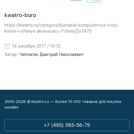
kwatro-buro
https://kwatro.ru/category/bjurokrat-kompjuternye-stoly-
kresla-i-ofisnye-aksessuary-/?chasy[]=2475
14 декабря 2017 / 15:12
Автор:
Чаплагин Дмитрий Николаевич
2005-2026 © Kwatro.ru — Более 10 000 товаров для покупок
онлайн!
+7 (495) 585-56-79