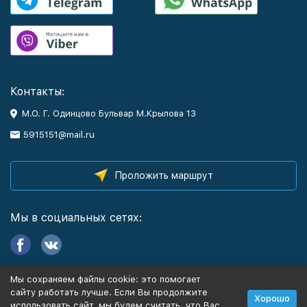
Контакты:
М.О. Г. Одинцово Бульвар М.Крылова 13
5915151@mail.ru
Проложить маршрут
Мы в социальных сетях:
Мы сохраняем файлы cookie: это помогает
Информация
сайту работать лучше. Если Вы продолжите
Хорошо
использовать сайт, мы будем считать, что Вас