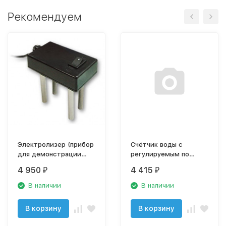
Рекомендуем
Электролизер (прибор
Счётчик воды с
для демонстрации
регулируемым по
работы обратного
объёму выключателем
4 950
4 415
₽
₽
осмоса),арт. А-Р8111
потока FC-3000W
El.Precipitator
В наличии
В наличии
В корзину
В корзину