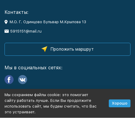
Контакты:
М.О. Г. Одинцово Бульвар М.Крылова 13
5915151@mail.ru
Проложить маршрут
Мы в социальных сетях:
Мы сохраняем файлы cookie: это помогает
Информация
сайту работать лучше. Если Вы продолжите
Хорошо
использовать сайт, мы будем считать, что Вас
это устраивает.
Политика персональных данных