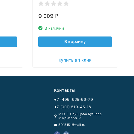
9 009
₽
В наличии
В корзину
Купить в 1 клик
Контакты
+7 (495) 585-56-79
+7 (901) 519-45-18
М.О. Г. Одинцово Бульвар
М.Крылова 13
5915151@mail.ru