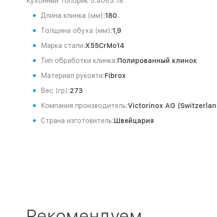
Кухонный топорик 5.4063.18
Длина клинка (мм):
180
Толщина обуха (мм):
1,9
Марка стали:
X55CrMo14
Тип обработки клинка:
Полированный клинок
Материал рукояти:
Fibrox
Вес (гр):
273
Компания производитель:
Victorinox AG (Switzerlan
Страна изготовитель:
Швейцария
Рекомендуем