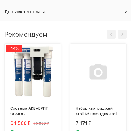
Доставка и оплата
Рекомендуем
-14%
Система АКВАБРИТ
Набор картриджей
ОСМОС
atoll №119m (для atoll
TRINITY 100M)
64 500
7 171
75 000
₽
₽
₽