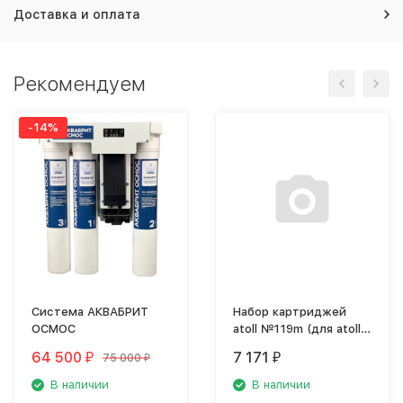
Доставка и оплата
Рекомендуем
-14%
Система АКВАБРИТ
Набор картриджей
ОСМОС
atoll №119m (для atoll
TRINITY 100M)
64 500
7 171
75 000
₽
₽
₽
В наличии
В наличии