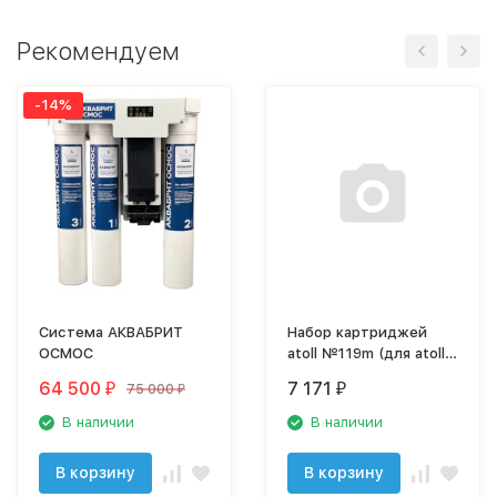
Рекомендуем
-14%
Система АКВАБРИТ
Набор картриджей
ОСМОС
atoll №119m (для atoll
TRINITY 100M)
64 500
7 171
75 000
₽
₽
₽
В наличии
В наличии
В корзину
В корзину