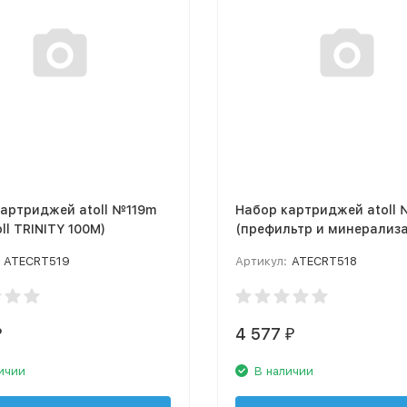
артриджей atoll №119m
Набор картриджей atoll
oll TRINITY 100M)
(префильтр и минерализ
для atoll TRINITY 100M)
ATECRT519
Артикул:
ATECRT518
4 577
₽
₽
ичии
В наличии