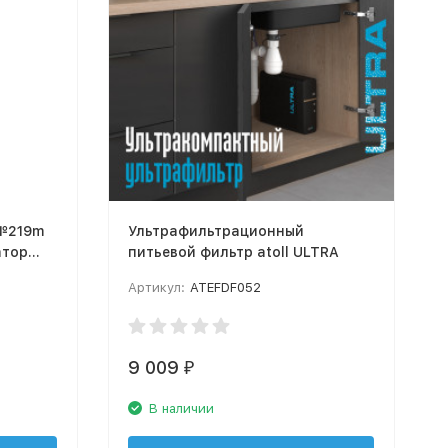
 №219m
Ультрафильтрационный
атор
питьевой фильтр atoll ULTRA
Артикул:
ATEFDF052
9 009
₽
В наличии