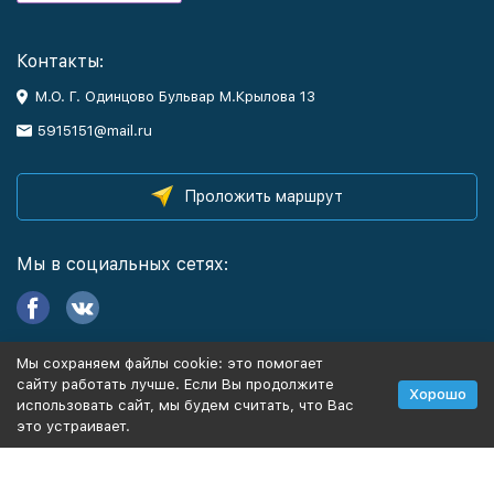
Контакты:
М.О. Г. Одинцово Бульвар М.Крылова 13
5915151@mail.ru
Проложить маршрут
Мы в социальных сетях:
Мы сохраняем файлы cookie: это помогает
Информация
сайту работать лучше. Если Вы продолжите
Хорошо
использовать сайт, мы будем считать, что Вас
это устраивает.
Политика персональных данных