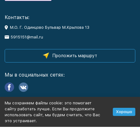
Контакты:
М.О. Г. Одинцово Бульвар М.Крылова 13
5915151@mail.ru
Проложить маршрут
Мы в социальных сетях:
Мы сохраняем файлы cookie: это помогает
Информация
сайту работать лучше. Если Вы продолжите
Хорошо
использовать сайт, мы будем считать, что Вас
это устраивает.
Политика персональных данных