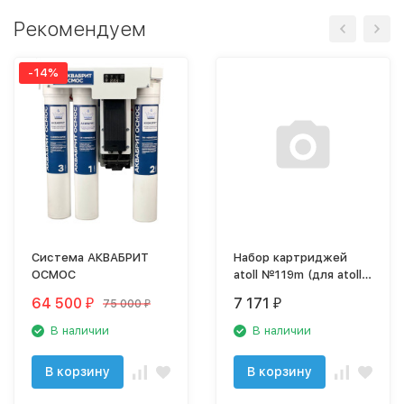
Рекомендуем
-14%
Система АКВАБРИТ
Набор картриджей
ОСМОС
atoll №119m (для atoll
TRINITY 100M)
64 500
7 171
75 000
₽
₽
₽
В наличии
В наличии
В корзину
В корзину