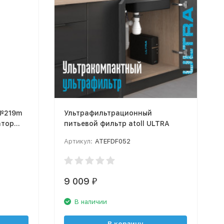
 №219m
Ультрафильтрационный
атор
питьевой фильтр atoll ULTRA
Артикул:
ATEFDF052
9 009
₽
В наличии
В корзину