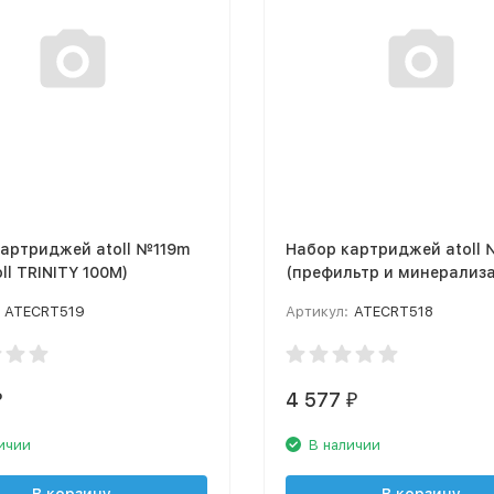
артриджей atoll №119m
Набор картриджей atoll
oll TRINITY 100M)
(префильтр и минерализ
для atoll TRINITY 100M)
ATECRT519
Артикул:
ATECRT518
4 577
₽
₽
ичии
В наличии
В корзину
В корзину